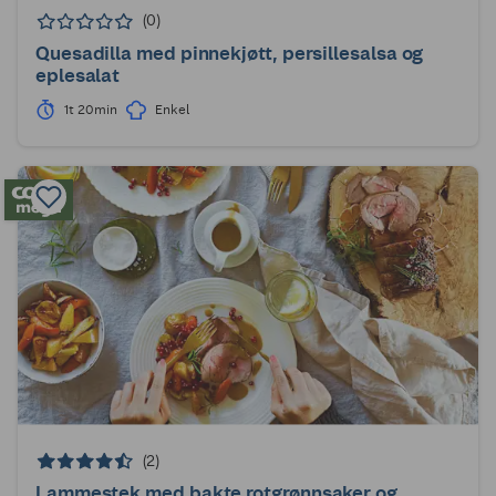
(0)
Quesadilla med pinnekjøtt, persillesalsa og
eplesalat
1t 20min
Enkel
(2)
Lammestek med bakte rotgrønnsaker og