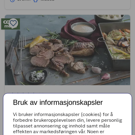
(0)
Bruk av informasjonskapsler
Ytrefilet av lam med ovnsbakte rotgrønnsaker
Vi bruker informasjonskapsler (cookies) for å
1t 45min
Middels
forbedre brukeropplevelsen din, levere personlig
tilpasset annonsering og innhold samt måle
effekten av markedsføringen vår. Noen er