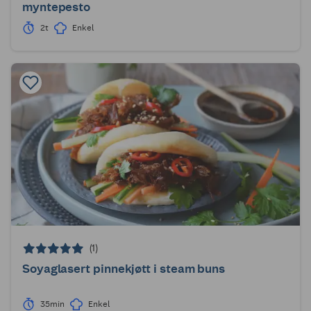
myntepesto
2t
Enkel
(1)
Soyaglasert pinnekjøtt i steam buns
35min
Enkel