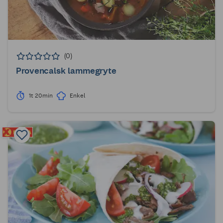
(0)
Provencalsk lammegryte
1t 20min
Enkel