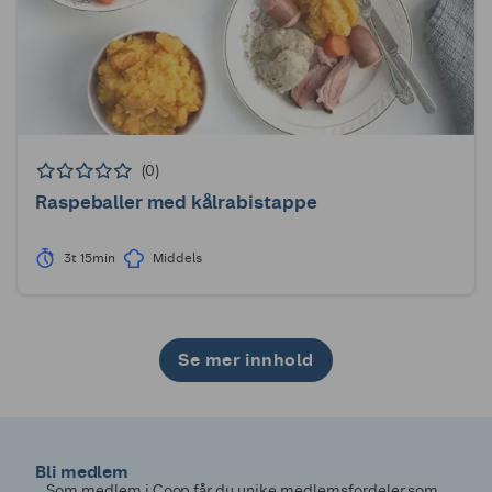
(0)
Raspeballer med kålrabistappe
3t 15min
Middels
Se mer innhold
1
2
3
Bli medlem
Som medlem i Coop får du unike medlemsfordeler som