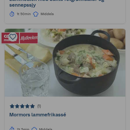
sennepssjy
1t 50min
Middels
(1)
Mormors lammefrikassé
2t 5min
Middels