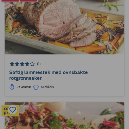
(1)
Saftig lammestek med ovnsbakte
rotgrønnsaker
2t 45min
Middels