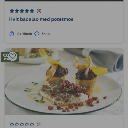
(3)
Hvit bacalao med potetmos
12t 45min
Enkel
(0)