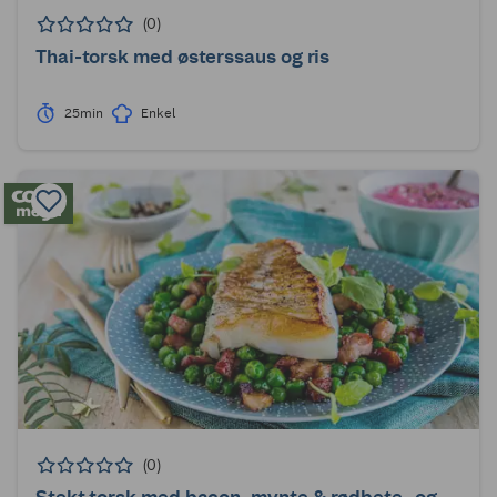
(0)
Thai-torsk med østerssaus og ris
25min
Enkel
(0)