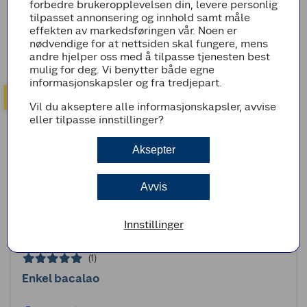
forbedre brukeropplevelsen din, levere personlig
Lettsaltet torsk med potetmos og bacon
tilpasset annonsering og innhold samt måle
effekten av markedsføringen vår. Noen er
25min
Enkel
nødvendige for at nettsiden skal fungere, mens
andre hjelper oss med å tilpasse tjenesten best
mulig for deg. Vi benytter både egne
informasjonskapsler og fra tredjepart.
Vil du akseptere alle informasjonskapsler, avvise
eller tilpasse innstillinger?
Aksepter
Avvis
Innstillinger
(1)
Enkel bacalao