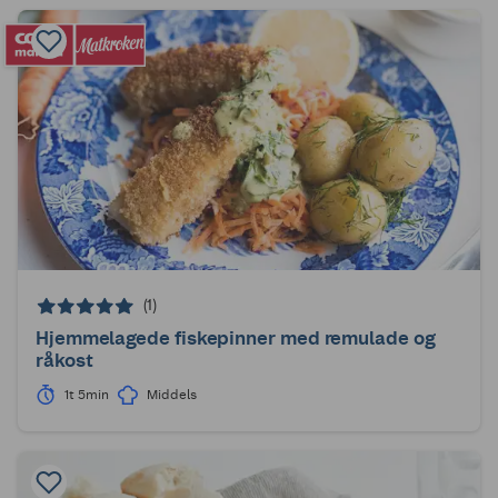
(1)
Hjemmelagede fiskepinner med remulade og
råkost
1t 5min
Middels