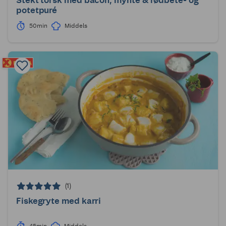
Stekt torsk med bacon, mynte & rødbete- og
potetpuré
50min
Middels
(1)
Fiskegryte med karri