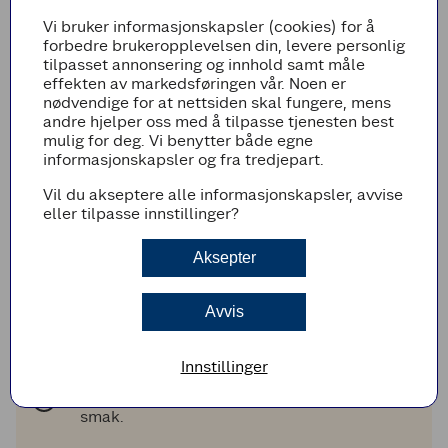
Legg til i handleliste
Vi bruker informasjonskapsler (cookies) for å
forbedre brukeropplevelsen din, levere personlig
tilpasset annonsering og innhold samt måle
effekten av markedsføringen vår. Noen er
nødvendige for at nettsiden skal fungere, mens
Fremgangsmetode
andre hjelper oss med å tilpasse tjenesten best
mulig for deg. Vi benytter både egne
Stek rotgrønnsakene som anvist på pakken.
informasjonskapsler og fra tredjepart.
Stek fisken i stekepannen på middels varme i
Vil du akseptere alle informasjonskapsler, avvise
ca. 4 minutter på hver side.
eller tilpasse innstillinger?
Kok potetene møre i lettsaltet vann.
Aksepter
Hell av kokevannet. Tilsett halvparten av
smøret og skru av varmen. La potetene ligge
og trekke litt i smøret.
Avvis
Lag sausen som anvist på pakken.
Innstillinger
TIPS!
Tilsett litt dijonsennep i sausen for ekstra
smak.