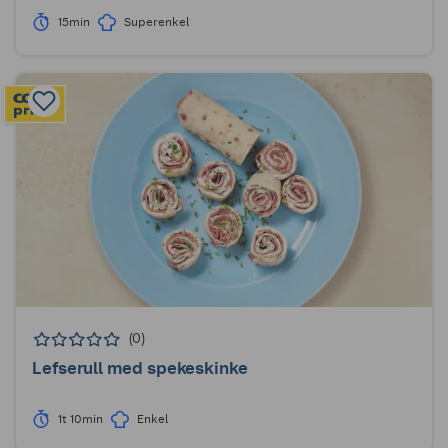
15min
Superenkel
(0)
Lefserull med spekeskinke
1t 10min
Enkel