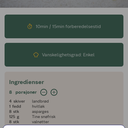
10min / 15min forberedelsestid
Vanskelighetsgrad: Enkel
Ingredienser
8 porsjoner
8
porsjoner
4
4
skiver
landbrød
1
1
fedd
hvitløk
8
8
stk
asparges
125
125
g
Tine snøfrisk
8
8
stk
valnøtter
2
2
ts
flytende honning