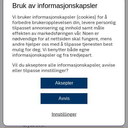
4
4
stilker
frisk timian
Bruk av informasjonskapsler
1
1
ts
revet sitronskall
1
1
klype
nykvernet pepper
Vi bruker informasjonskapsler (cookies) for å
forbedre brukeropplevelsen din, levere personlig
Legg til i handleliste
tilpasset annonsering og innhold samt måle
effekten av markedsføringen vår. Noen er
nødvendige for at nettsiden skal fungere, mens
andre hjelper oss med å tilpasse tjenesten best
mulig for deg. Vi benytter både egne
Fremgangsmetode
informasjonskapsler og fra tredjepart.
Rist brødskivene i brødrister eller i litt olje i
Vil du akseptere alle informasjonskapsler, avvise
en stekepanne.
eller tilpasse innstillinger?
Skjær brødskivene i to, og gni dem med
hvitløksfeddet.
Aksepter
Brekk av den nederste litt grove delen på
aspargesen. Kok aspargesen i lettsaltet vann
Avvis
i 3-5 minutter til de fortsatt er litt sprø. Avkjøl
dem i iskaldt vann.
Smør brødskivene med Snøfrisk. Fordel biter
Innstillinger
av asparges over. Grovhakk valnøttene og
dryss over.