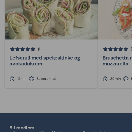
(1)
Lefserull med spekeskinke og
Bruschetta 
avokadokrem
mozzarella
15min
Superenkel
20min
Bli medlem