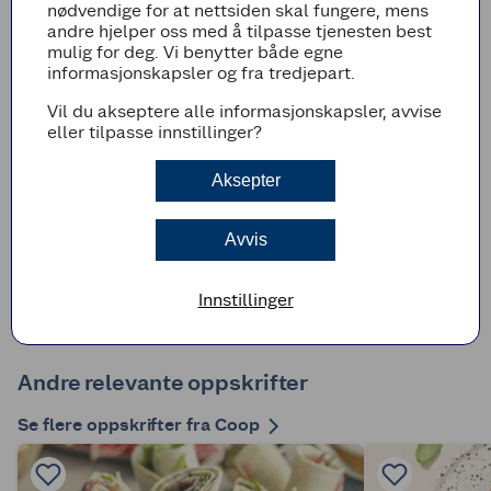
nødvendige for at nettsiden skal fungere, mens
andre hjelper oss med å tilpasse tjenesten best
Fjern steinene fra dadlene.
mulig for deg. Vi benytter både egne
Kutt baconet i to kortere skiver, og rull hver
informasjonskapsler og fra tredjepart.
skive rundt en daddel.
Vil du akseptere alle informasjonskapsler, avvise
Sett på et bakepapirkledd stekebrett, og
eller tilpasse innstillinger?
stek midt i ovnen på 200 grader, i ca. 15
minutter.
Aksepter
Tips!
Stikk gjerne en tannpirker ned i hver daddel,
Avvis
så det er enklere for gjestene å forsyne seg.
Innstillinger
Andre relevante oppskrifter
Se flere oppskrifter fra Coop