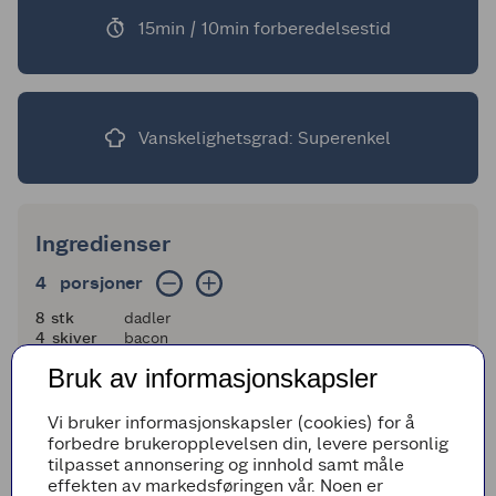
15min / 10min forberedelsestid
Vanskelighetsgrad: Superenkel
Ingredienser
4 porsjoner
4
porsjoner
8
8
stk
dadler
4
4
skiver
bacon
Bruk av informasjonskapsler
Legg til i handleliste
Vi bruker informasjonskapsler (cookies) for å
forbedre brukeropplevelsen din, levere personlig
tilpasset annonsering og innhold samt måle
effekten av markedsføringen vår. Noen er
Fremgangsmetode