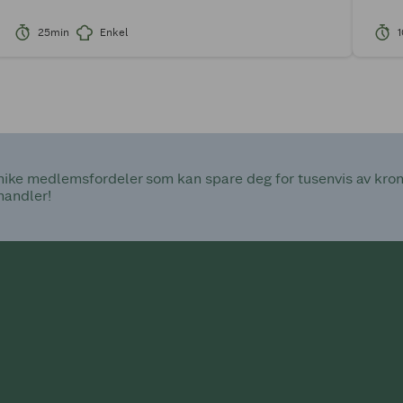
25min
Enkel
ke medlemsfordeler som kan spare deg for tusenvis av kroner
handler!