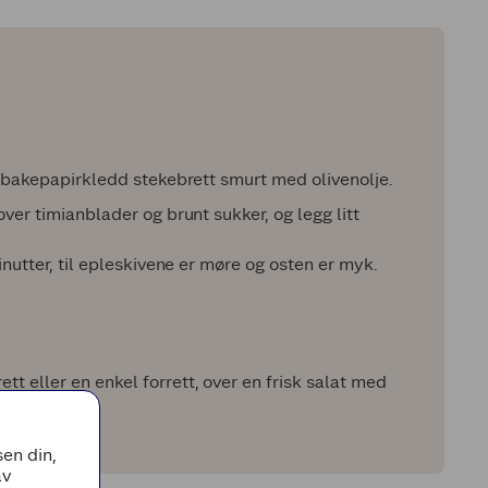
t bakepapirkledd stekebrett smurt med olivenolje.
ver timianblader og brunt sukker, og legg litt
inutter, til epleskivene er møre og osten er myk.
 eller en enkel forrett, over en frisk salat med
en din,
av