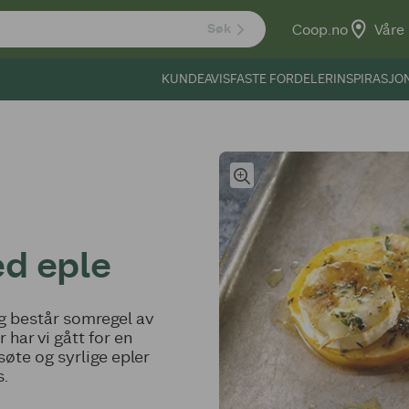
Coop.no
Våre 
Søk
KUNDEAVIS
FASTE FORDELER
INSPIRASJO
d eple
g består somregel av
 har vi gått for en
søte og syrlige epler
s.