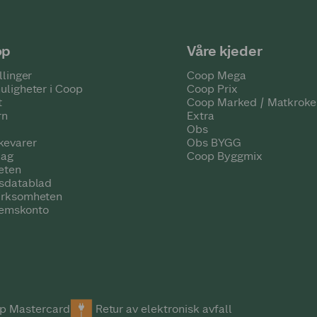
op
Våre kjeder
llinger
Coop Mega
uligheter i Coop
Coop Prix
t
Coop Marked / Matkroke
rn
Extra
Obs
kevarer
Obs BYGG
lag
Coop Byggmix
eten
tsdatablad
irksomheten
emskonto
p Mastercard
Retur av elektronisk avfall