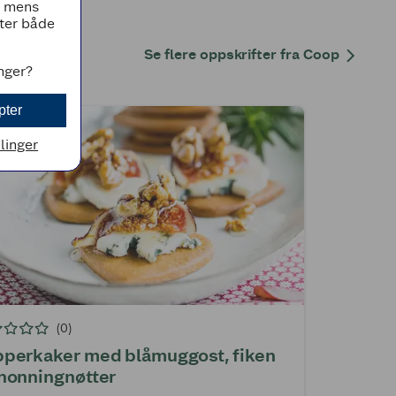
, mens
tter både
Se flere oppskrifter fra Coop
inger?
pter
llinger
(0)
perkaker med blåmuggost, fiken
honningnøtter