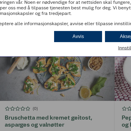
ringen vår. Noen er nødvendige for at nettsiden skal fungere
per oss med å tilpasse tjenesten best mulig for deg. Vi beny
masjonskapsler og fra tredjepart.
eptere alle informasjonskapsler, avvise eller tilpasse innstill
Avvis
Akse
Innsti
(0)
Bruschetta med kremet geitost,
Pep
asparges og valnøtter
og 