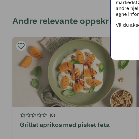
markedsfø
andre hjel
egne infor
Andre relevante oppskrifter
Vil du aks
(0)
Grillet aprikos med pisket feta