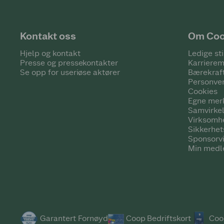
Kontakt oss
Om Co
Hjelp og kontakt
Ledige sti
Presse og pressekontakter
Karrierem
Se opp for useriøse aktører
Bærekraf
Personve
Cookies
Egne mer
Samvirke
Virksomh
Sikkerhe
Sponsorv
Min medl
Garantert Fornøyd
Coop Bedriftskort
Coo