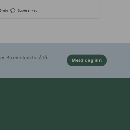
10min
Superenkel
. Bli medlem for å få 
Meld deg inn