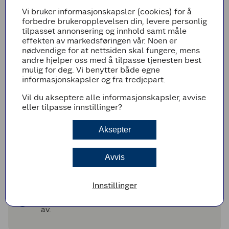
400
400
g
torsk (i terninger)
Vi bruker informasjonskapsler (cookies) for å
forbedre brukeropplevelsen din, levere personlig
Legg til i handleliste
tilpasset annonsering og innhold samt måle
effekten av markedsføringen vår. Noen er
nødvendige for at nettsiden skal fungere, mens
andre hjelper oss med å tilpasse tjenesten best
mulig for deg. Vi benytter både egne
Fremgangsmetode
informasjonskapsler og fra tredjepart.
Begynn med å koke jasminris etter anvisning
Vil du akseptere alle informasjonskapsler, avvise
på pakken.
eller tilpasse innstillinger?
Mens risen koker, tømmer du posen med
kyllinggryte i en kasserolle. Tilsett vann og
Aksepter
fløte, og kok opp under omrøring.
Tilsett gulrøtter og grønnkål, og la det koke i
Avvis
5 minutter. Smak til med Sriracha.
Tilsett torsk i terninger, og la det trekke på
Innstillinger
svak varme under lokk i 5-6 minutter.
Server gryteretten med jasminris ved siden
av.