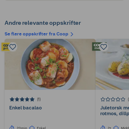
Andre relevante oppskrifter
Se flere oppskrifter fra Coop
(1)
Enkel bacalao
Juletorsk m
rotmos, dill
20min
Enkel
2t
Midd