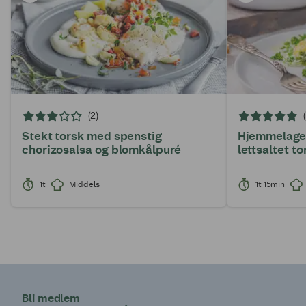
(2)
Stekt torsk med spenstig
Hjemmelaget
chorizosalsa og blomkålpuré
lettsaltet to
1t
Middels
1t 15min
Bli medlem