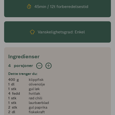
45min / 12t forberedelsestid
Vanskelighetsgrad: Enkel
Ingredienser
4 porsjoner
4
porsjoner
Dette trenger du:
400
400
g
klippfisk
1
1
dl
olivenolje
1
1
stk
gul løk
4
4
fedd
hvitløk
1
1
stk
rød chili
1
1
stk
laurbærblad
2
2
stk
gul paprika
2
2
dl
fiskekraft