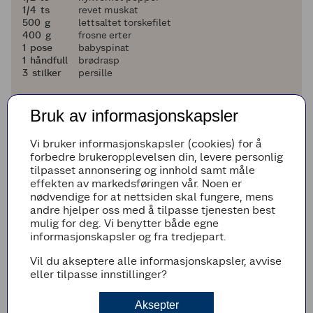
en fjerdedel
1/4
ts
revet muskat
500
500
g
lettsaltet torskefilet
400
400
g
frosne erter
1
1
pose
babyspinat
1
1
håndfull
brødrasp
3
3
stilker
persille
Legg til i handleliste
Bruk av informasjonskapsler
Vi bruker informasjonskapsler (cookies) for å
forbedre brukeropplevelsen din, levere personlig
Fremgangsmetode
tilpasset annonsering og innhold samt måle
effekten av markedsføringen vår. Noen er
Forvarm ovnen til 190 ºC.
nødvendige for at nettsiden skal fungere, mens
andre hjelper oss med å tilpasse tjenesten best
Start med å lage hvit saus til fiskegratengen.
mulig for deg. Vi benytter både egne
Smelt smøret og rør inn hvetemelet. Spe på
informasjonskapsler og fra tredjepart.
melken litt etter litt og visp ut klumpene. La
sausen tykne og koke i 3-4 minutter. Sett til
Vil du akseptere alle informasjonskapsler, avvise
side.
eller tilpasse innstillinger?
Skill eggene. Visp inn eggeplommene i den
hvite sausen sammen med crème fraîche,
Aksepter