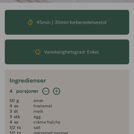
45min / 30min forberedelsestid
Vanskelighetsgrad: Enkel
Ingredienser
4 porsjoner
4
porsjoner
50
50
g
smør
4
4
ss
hvetemel
3
3
dl
melk
3
3
stk
egg
4
4
ss
crème fraîche
en halv
1/2
ts
salt
en halv
1/2
ts
nykvernet pepper