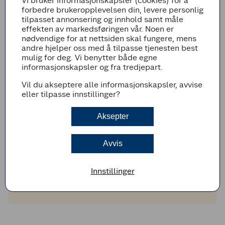
Vi bruker informasjonskapsler (cookies) for å
forbedre brukeropplevelsen din, levere personlig
tilpasset annonsering og innhold samt måle
effekten av markedsføringen vår. Noen er
nødvendige for at nettsiden skal fungere, mens
Fremgangsmetode
andre hjelper oss med å tilpasse tjenesten best
mulig for deg. Vi benytter både egne
Skrell kålroten og skjær den i terninger. Kok
informasjonskapsler og fra tredjepart.
dem møre i lettsaltet vann.
Kok opp en stor kjele med vann.
Vil du akseptere alle informasjonskapsler, avvise
eller tilpasse innstillinger?
Skru ned varmen til rett under kokepunkt.
Legg torskebitene og la dem trekke i 5-6
Aksepter
minutter, til de flaker seg lett.
Varm opp potetmosen og stek baconet sprøtt
i en stekepanne.
Avvis
TIPS!
Innstillinger
Topp retten med frisk sitronjuice og finhakket
gressløk.