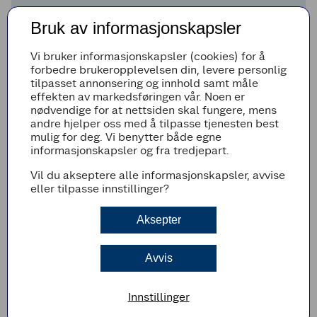
Til servering:
Bruk av informasjonskapsler
1
1
kurv
friske jordbær
1
1
l
vaniljeis
Vi bruker informasjonskapsler (cookies) for å
forbedre brukeropplevelsen din, levere personlig
Legg til i handleliste
tilpasset annonsering og innhold samt måle
effekten av markedsføringen vår. Noen er
nødvendige for at nettsiden skal fungere, mens
andre hjelper oss med å tilpasse tjenesten best
mulig for deg. Vi benytter både egne
Fremgangsmetode
informasjonskapsler og fra tredjepart.
Vask og kutt rabarbrastilkene i biter. Kok opp
Vil du akseptere alle informasjonskapsler, avvise
vann, sukker, kanelstang, stjerneanis og
eller tilpasse innstillinger?
vaniljestangen. Det kan være lurt å ikke ha alt
sukkeret i på en gang. Smak til hvor mye du
ønsker å bruke.
Aksepter
Ha i rabarbraen og kok på svak varme i ca. 10
minutter. Avkjøl og la gjerne krydderet ligge i
Avvis
mens det avkjøler, det gir god smak.
Server rabarbrasuppen lun eller kald med en
klatt krem eller is. Friske jordbær smaker
Innstillinger
også godt til.