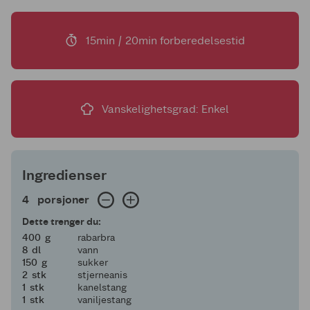
15min / 20min forberedelsestid
Vanskelighetsgrad: Enkel
Ingredienser
4 porsjoner
4
porsjoner
Dette trenger du:
400
400
g
rabarbra
8
8
dl
vann
150
150
g
sukker
2
2
stk
stjerneanis
1
1
stk
kanelstang
1
1
stk
vaniljestang