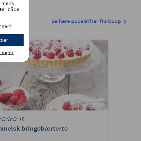
, mens
tter både
Se flere oppskrifter fra Coop
inger?
pter
llinger
(1)
mmelsk bringebærterte