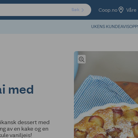
Coop.no
Våre 
Søk
UKENS KUNDEAVIS
OPP
i med
rikansk dessert med
ing av en kake og en
ule vaniljeis!