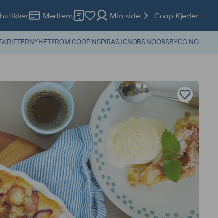
butikker
Medlem
Min side
Coop Kjeder
SKRIFTER
NYHETER
OM COOP
INSPIRASJON
OBS.NO
OBSBYGG.NO