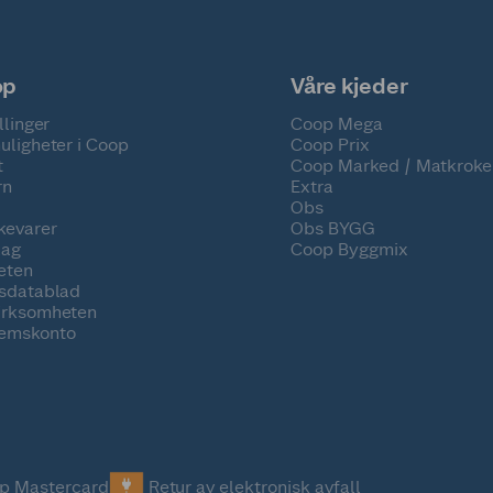
op
Våre kjeder
llinger
Coop Mega
uligheter i Coop
Coop Prix
t
Coop Marked / Matkroke
rn
Extra
Obs
kevarer
Obs BYGG
lag
Coop Byggmix
eten
tsdatablad
irksomheten
emskonto
p Mastercard
Retur av elektronisk avfall