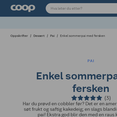
Oppskrifter
Dessert
Pai
Enkel sommerpai med fersken
PAI
Enkel sommerpa
fersken
(3)
Har du prøvd en cobbler før? Det er en ame
søt frukt og saftig kakedeig; en slags bland
pai! Ekstra god blir den med en raus k