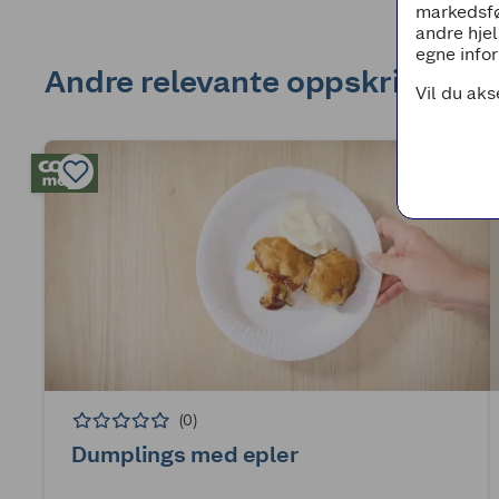
markedsfø
andre hjel
egne infor
Andre relevante oppskrifter
Vil du aks
(0)
Dumplings med epler