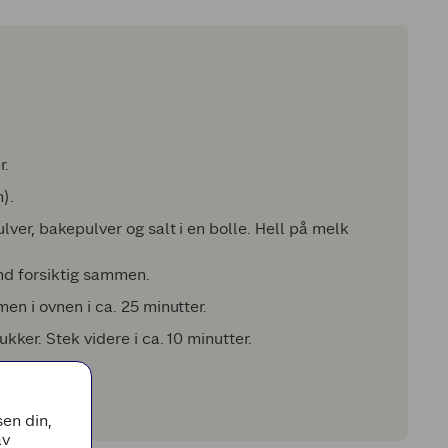
r.
).
lver, bakepulver og salt i en bolle. Hell på melk
nd forsiktig sammen.
en i ovnen i ca. 25 minutter.
ker. Stek videre i ca. 10 minutter.
en din,
av