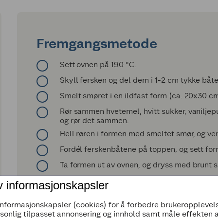
Fremgangsmetode
Sett ovnen på 190 °C.
Skyll fersken og del dem i 1-2 cm tykke båte
Smelt smøret i en ildfast form (ca. 20x30 cm
Rør sammen hvetemel, hvitt sukker, vaniljepu
og rør det sammen.
Hell røren i formen med smeltet smør, og ve
Fordél ferskenbåtene på toppen, og sett form
Ta formen ut av ovnen, og dryss med brunt suk
Servér kaken lun, gjerne med vaniljeis til!
v informasjonskapsler
informasjonskapsler (cookies) for å forbedre brukeropplevels
rsonlig tilpasset annonsering og innhold samt måle effekten 