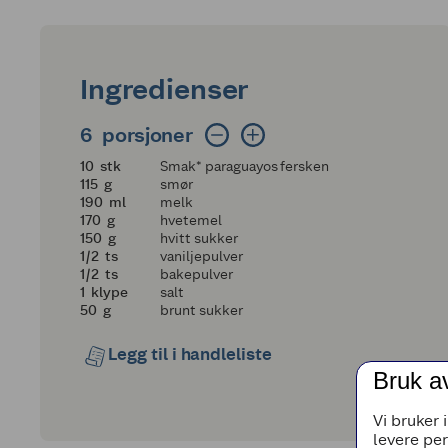
Ingredienser
6 porsjoner
6
porsjoner
10
10
stk
Smak* paraguayos fersken
115
115
g
smør
190
190
ml
melk
170
170
g
hvetemel
150
150
g
hvitt sukker
en halv
1/2
ts
vaniljepulver
en halv
1/2
ts
bakepulver
1
1
klype
salt
50
50
g
brunt sukker
Legg til i handleliste
Bruk a
Vi bruker 
levere pe