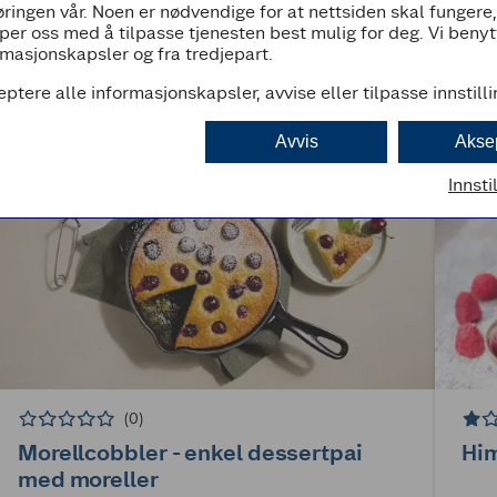
ringen vår. Noen er nødvendige for at nettsiden skal fungere
per oss med å tilpasse tjenesten best mulig for deg. Vi beny
masjonskapsler og fra tredjepart.
eptere alle informasjonskapsler, avvise eller tilpasse innstill
Avvis
Akse
Innsti
(0)
Morellcobbler - enkel dessertpai
Hi
med moreller