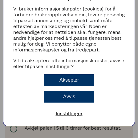
Legg til i handleliste
Vi bruker informasjonskapsler (cookies) for å
forbedre brukeropplevelsen din, levere personlig
tilpasset annonsering og innhold samt måle
effekten av markedsføringen vår. Noen er
nødvendige for at nettsiden skal fungere, mens
Fremgangsmetode
andre hjelper oss med å tilpasse tjenesten best
mulig for deg. Vi benytter både egne
Forvarm ovnen til 180 grader.
informasjonskapsler og fra tredjepart.
Rull ut den ferdige paideigen eller bak
Vil du akseptere alle informasjonskapsler, avvise
paideigen selv. Trykk paideigen utover bunn
eller tilpasse innstillinger?
og kanter i en smurt paiform (26 cm). Sett
kaldt i en halvtime.
Aksepter
Pisk sammen sirup, sukker, vanilje, egg, salt
og smør til en jevn røre. Ha i hakkede
pekannøtter.
Avvis
Ha fyllet i paideigen og pynt med hele
pekannøtter på toppen.
Innstillinger
Bak den i ovnen i ca. 50 minutter.
Avkjøl paien i 5 til 6 timer for best resultat.