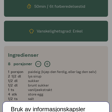
50min / 6t forberedelsestid
Vanskelighetsgrad: Enkel
Ingredienser
8 porsjoner
8
porsjoner
1
1
porsjon
paideig (kjøp den ferdig, eller lag den selv)
2 og en halv
2
1/2
dl
lys sirup
en halv
1/2
dl
sukker
en halv
1/2
dl
brunt sukker
1
1
ts
vaniljeekstrakt
4
4
stk
store egg
en halv
1/2
ts
salt
4
4
ss
usaltet smør (smeltet)
Bruk av informasjonskapsler
220
220
g
pekannøtter (hakket, spar noen hele til pynt)