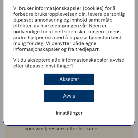
Vi bruker informasjonskapsler (cookies) for å
Fremgangsmetode
forbedre brukeropplevelsen din, levere personlig
tilpasset annonsering og innhold samt måle
Sett boksene med kokosmelk i kjøleskapet i
effekten av markedsføringen vår. Noen er
noen timer, helst natten over.
nødvendige for at nettsiden skal fungere, mens
andre hjelper oss med å tilpasse tjenesten best
Sett en miksebolle i kjøleskapet et kvarter
mulig for deg. Vi benytter både egne
før du skal lage kremen, slik at den er helt
informasjonskapsler og fra tredjepart.
kald.
Åpne boksene med kokosmelk, og grav kun ut
Vil du akseptere alle informasjonskapsler, avvise
det harde laget som har dannet seg på
eller tilpasse innstillinger?
toppen. Dette vil utgjøre cirka halvparten av
innholdet i boksene. Ikke ta med noe av
Aksepter
vannet som ligger i bunnen.
Legg den stive kokosmelken i den kalde
Avvis
miksebollen, og pisk med en håndmikser i et
par minutter.
Når kremen har fått en myk og jevn
Innstillinger
konsistens, kan du tilsette melisen. Hvis du
ønsker kan du også tilsette andre smaker her,
som vaniljeessens eller litt kanel.