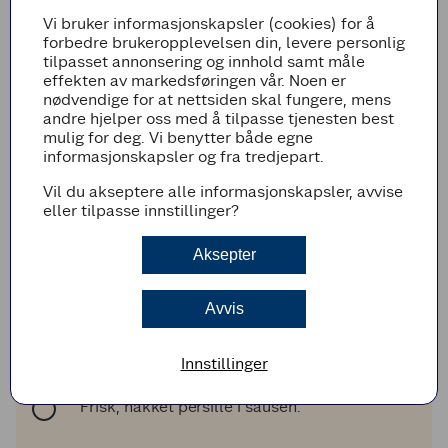
1
1
dæsj
olje til steking
Vi bruker informasjonskapsler (cookies) for å
Litt Extra:
forbedre brukeropplevelsen din, levere personlig
1
1
klype
Frisk, hakket persille
tilpasset annonsering og innhold samt måle
effekten av markedsføringen vår. Noen er
Legg til i handleliste
nødvendige for at nettsiden skal fungere, mens
andre hjelper oss med å tilpasse tjenesten best
mulig for deg. Vi benytter både egne
informasjonskapsler og fra tredjepart.
Vil du akseptere alle informasjonskapsler, avvise
Fremgangsmetode
eller tilpasse innstillinger?
Tilbered fisk og pommes frites som anvist på
pakkene.
Aksepter
Stek bønnemiksen i litt olje på middels høy
varme i en stekepanne i 5-6 minutter.
Avvis
Lag sausen med smør, vann og melk som
forklart på posen.
Innstillinger
LITT EXTRA
Frisk, hakket persille i sausen.