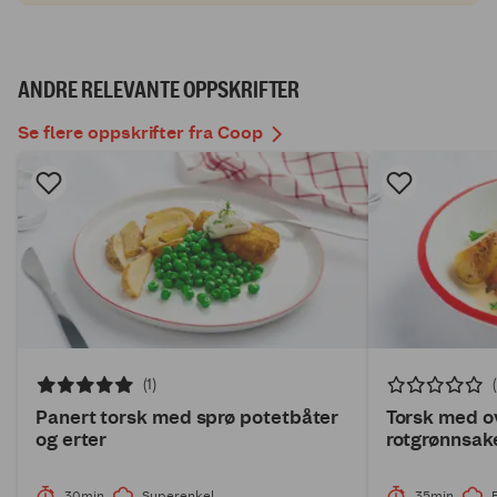
ANDRE RELEVANTE OPPSKRIFTER
Se flere oppskrifter fra Coop
(1)
Panert torsk med sprø potetbåter
Torsk med 
og erter
rotgrønnsake
30min
Superenkel
35min