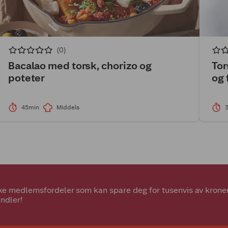
(0)
Bacalao med torsk, chorizo og
Tor
poteter
og 
45min
Middels
e medlemsfordeler som kan spare deg for tusenvis av kroner.
ndler!