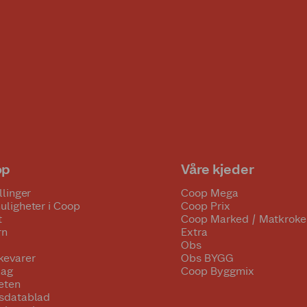
op
Våre kjeder
llinger
Coop Mega
uligheter i Coop
Coop Prix
t
Coop Marked / Matkroke
rn
Extra
Obs
kevarer
Obs BYGG
lag
Coop Byggmix
eten
tsdatablad