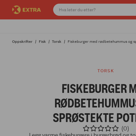
Oppskrifter
Fisk
Torsk
Fiskeburger med rødbetehummus og sp
TORSK
FISKEBURGER 
RØDBETEHUMMU
SPRØSTEKTE POT
(0)
Legg varme fiskeburgere i burgerbrød og t