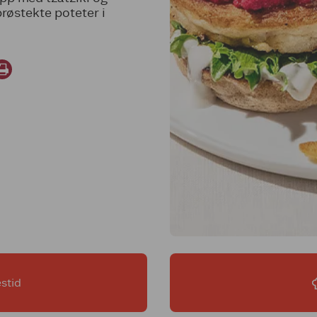
østekte poteter i
stid