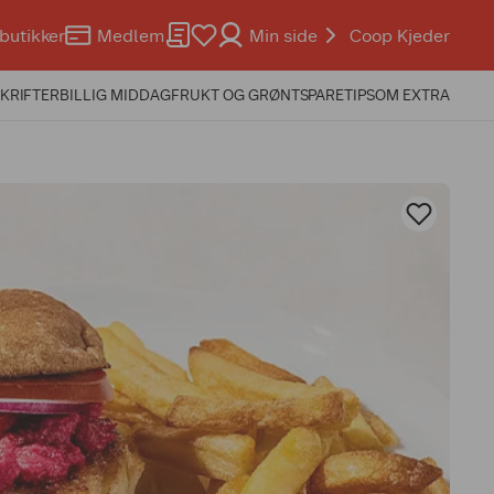
butikker
Medlem
Min side
Coop Kjeder
KRIFTER
BILLIG MIDDAG
FRUKT OG GRØNT
SPARETIPS
OM EXTRA