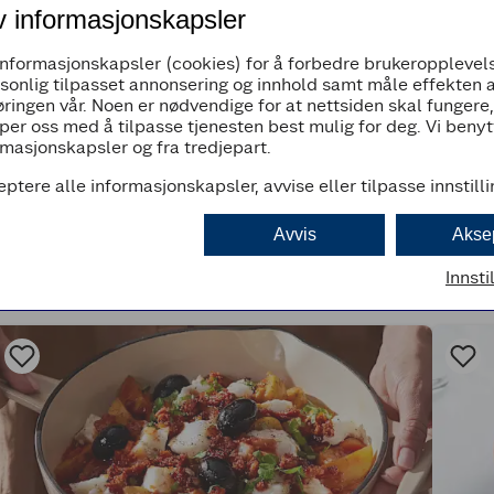
Del opp salaten og skyll den i kaldt vann, tø
v informasjonskapsler
LITT EXTRA
informasjonskapsler (cookies) for å forbedre brukeropplevels
rsonlig tilpasset annonsering og innhold samt måle effekten 
Skiver av tomat og rødløk
ringen vår. Noen er nødvendige for at nettsiden skal fungere
per oss med å tilpasse tjenesten best mulig for deg. Vi beny
masjonskapsler og fra tredjepart.
eptere alle informasjonskapsler, avvise eller tilpasse innstill
Avvis
Akse
Innsti