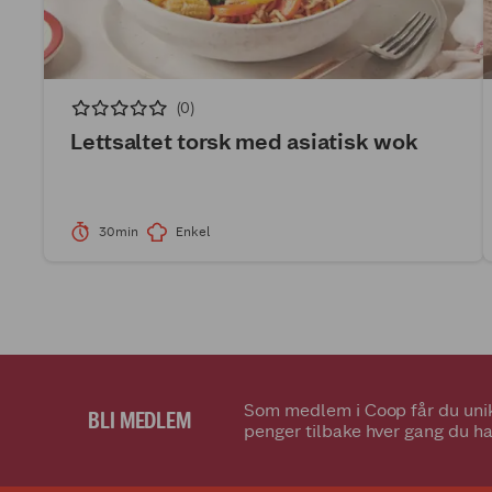
(0)
Lettsaltet torsk med asiatisk wok
30min
Enkel
Som medlem i Coop får du unik
BLI MEDLEM
penger tilbake hver gang du ha