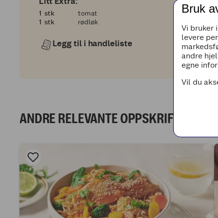
Litt Extra:
Bruk a
1
1
stk
tomat
1
1
stk
rødløk
Vi bruker 
levere pe
Legg til i handleliste
markedsfø
andre hjel
egne infor
Vil du aks
ANDRE RELEVANTE OPPSKRIFTER