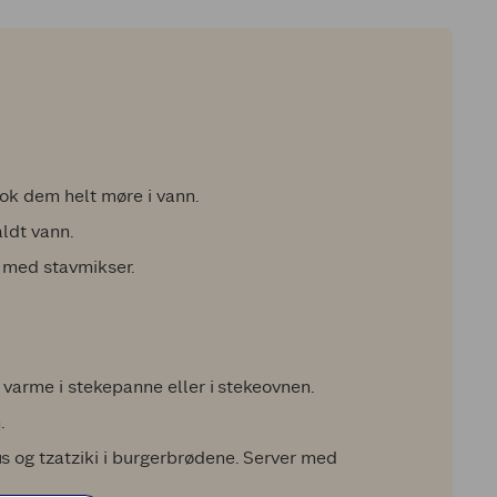
Kok dem helt møre i vann.
aldt vann.
e med stavmikser.
arme i stekepanne eller i stekeovnen.
.
g tzatziki i burgerbrødene. Server med