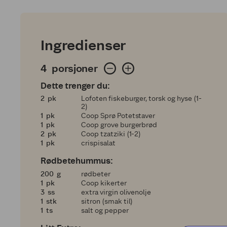
Ingredienser
4 porsjoner
4
porsjoner
Dette trenger du:
2
2
pk
Lofoten fiskeburger, torsk og hyse (1-
2)
1
1
pk
Coop Sprø Potetstaver
1
1
pk
Coop grove burgerbrød
2
2
pk
Coop tzatziki (1-2)
1
1
pk
crispisalat
Rødbetehummus:
200
200
g
rødbeter
1
1
pk
Coop kikerter
3
3
ss
extra virgin olivenolje
1
1
stk
sitron (smak til)
1
1
ts
salt og pepper