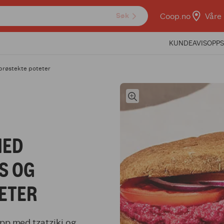
Coop.no
Våre 
Søk
KUNDEAVIS
OPPS
røstekte poteter
MED
S OG
ETER
opp med tzatziki og