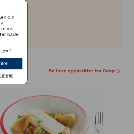
rk godt av.
en din,
av
, mens
tter både
inger?
pter
Se flere oppskrifter fra Coop
llinger