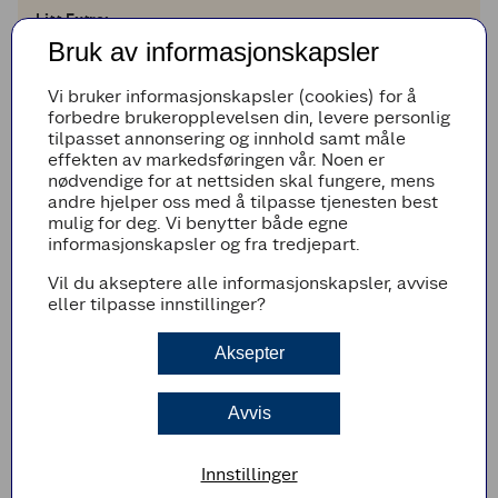
Litt Extra:
1
1
klype
frisk persille
Bruk av informasjonskapsler
Legg til i handleliste
Vi bruker informasjonskapsler (cookies) for å
forbedre brukeropplevelsen din, levere personlig
tilpasset annonsering og innhold samt måle
effekten av markedsføringen vår. Noen er
nødvendige for at nettsiden skal fungere, mens
Fremgangsmetode
andre hjelper oss med å tilpasse tjenesten best
mulig for deg. Vi benytter både egne
Stek torsken i stekepannen i 2-3 minutter på
informasjonskapsler og fra tredjepart.
hver side.
Vil du akseptere alle informasjonskapsler, avvise
Del blomkålen i buketter. Skrell og skjær
eller tilpasse innstillinger?
gulrøttene i staver.
Legg blomkål og gulrøtter på et stekebrett.
Aksepter
Ha på litt olje, salt og pepper.
Stek dem i stekeovnen på 180 grader i ca. 12-
Avvis
13 minutter.
Kok potetene møre i lettsaltet vann. Tilsett
Innstillinger
ertene de siste 3 minuttene.