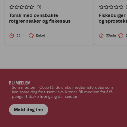
(0)
Torsk med ovnsbakte
Fiskeburge
rotgrønnsaker og fiskesaus
og sprøstek
35min
Enkel
35min
BLI MEDLEM
Som medlem i Coop får du unike medlemsfordeler som
kan spare deg for tusenvis av kroner. Bli medlem for å få
penger tilbake hver gang du handler!
Meld deg inn