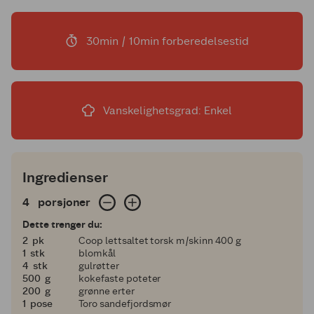
30min / 10min forberedelsestid
Vanskelighetsgrad: Enkel
Ingredienser
4 porsjoner
4
porsjoner
Dette trenger du:
2
2
pk
Coop lettsaltet torsk m/skinn 400 g
1
1
stk
blomkål
4
4
stk
gulrøtter
500
500
g
kokefaste poteter
200
200
g
grønne erter
1
1
pose
Toro sandefjordsmør