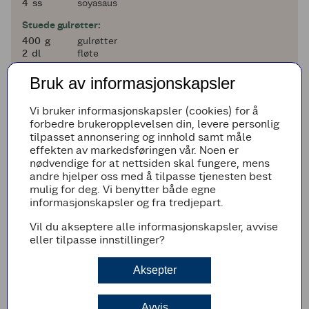
4
4
ss
soyasaus
Stuede gulrøtter:
400
400
g
gulrøtter
2
2
dl
fløte
2
2
dl
melk
2
2
cm
ingefær
Bruk av informasjonskapsler
1 og en halv
1
1/2
ss
maisenna
1
1
ts
sitronsaft (smak til)
Vi bruker informasjonskapsler (cookies) for å
forbedre brukeropplevelsen din, levere personlig
Legg til i handleliste
tilpasset annonsering og innhold samt måle
effekten av markedsføringen vår. Noen er
nødvendige for at nettsiden skal fungere, mens
andre hjelper oss med å tilpasse tjenesten best
mulig for deg. Vi benytter både egne
Fremgangsmetode
informasjonskapsler og fra tredjepart.
Salt torsken og bak den i ovnen på 150 °C i 15
Vil du akseptere alle informasjonskapsler, avvise
minutter.
eller tilpasse innstillinger?
Chilismør
Aksepter
Smelt smøret til det blir nøttebrunt, ha i
chilien og trekk det til side.
Avvis