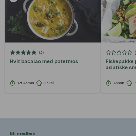
(3)
Hvit bacalao med potetmos
Fiskepakke 
asiatiske s
12t 45min
Enkel
45min
Bli medlem