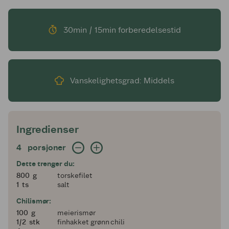
30min / 15min forberedelsestid
Vanskelighetsgrad: Middels
Ingredienser
4 porsjoner
4
porsjoner
Dette trenger du:
800
800
g
torskefilet
1
1
ts
salt
Chilismør:
100
100
g
meierismør
en halv
1/2
stk
finhakket grønn chili