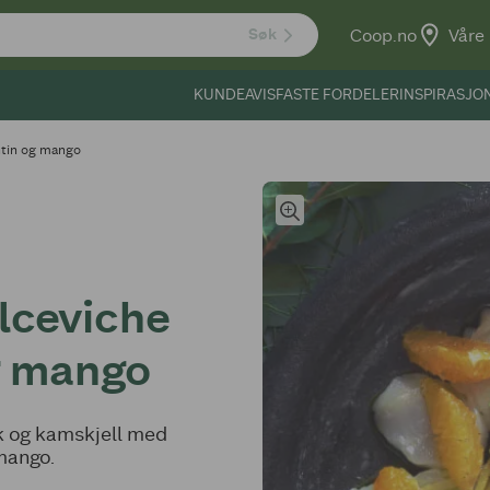
Coop.no
Våre 
Søk
KUNDEAVIS
FASTE FORDELER
INSPIRASJO
ntin og mango
lceviche
g mango
sk og kamskjell med
mango.