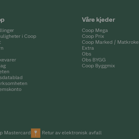
op
Våre kjeder
llinger
Coop Mega
uligheter i Coop
Coop Prix
t
Coop Marked / Matkroke
rn
Extra
Obs
kevarer
Obs BYGG
lag
Coop Byggmix
eten
tsdatablad
irksomheten
emskonto
p Mastercard
Retur av elektronisk avfall