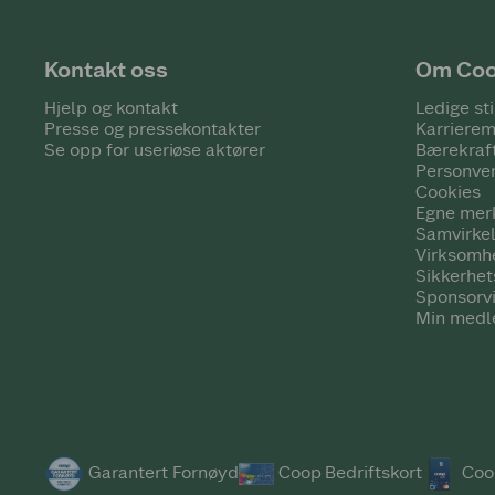
Kontakt oss
Om Co
Hjelp og kontakt
Ledige sti
Presse og pressekontakter
Karrierem
Se opp for useriøse aktører
Bærekraf
Personve
Cookies
Egne mer
Samvirke
Virksomh
Sikkerhe
Sponsorv
Min medl
Garantert Fornøyd
Coop Bedriftskort
Coo