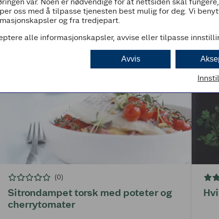
ringen vår. Noen er nødvendige for at nettsiden skal fungere
per oss med å tilpasse tjenesten best mulig for deg. Vi beny
masjonskapsler og fra tredjepart.
eptere alle informasjonskapsler, avvise eller tilpasse innstill
Avvis
Akse
Innsti
(0)
Sitrondampet torsk med poteter og
Hvi
cherrytomater