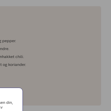
g pepper.
andre.
nhakket chili.
 og koriander.
en din,
av