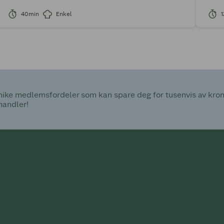
40min
Enkel
1
ke medlemsfordeler som kan spare deg for tusenvis av kroner
handler!