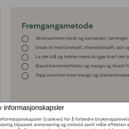
Fremgangsmetode
Vend sammen torsk og kamskjell i terninger.
Smak til med limesaft, klementinsaft, salt o
La det stå og trekke mens du gjør klart det 
Bland klementinfileter og mango og tilsett fi
Topp cevichen med mango­ og klementinsalat
v informasjonskapsler
informasjonskapsler (cookies) for å forbedre brukeropplevels
rsonlig tilpasset annonsering og innhold samt måle effekten 