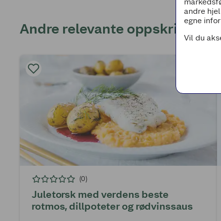
markedsfø
andre hjel
egne infor
Andre relevante oppskrifter
Vil du aks
(0)
Juletorsk med verdens beste
rotmos, dillpoteter og rødvinssaus