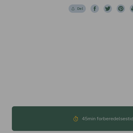
Del
45min forberedelsesti