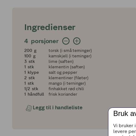
Ingredienser
4 porsjoner
4
porsjoner
200
200
g
torsk (i små terninger)
100
100
g
kamskjell (i terninger)
3
3
stk
lime (saften)
1
1
stk
klementin (saften)
1
1
klype
salt og pepper
2
2
stk
klementiner (fileter)
1
1
stk
mango (i terninger)
en halv
1/2
stk
finhakket rød chili
1
1
håndfull
frisk koriander
Legg til i handleliste
Bruk a
Vi bruker 
levere pe