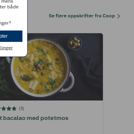
, mens
tter både
Se flere oppskrifter fra Coop
inger?
pter
llinger
(3)
t bacalao med potetmos