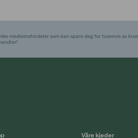
ke medlemsfordeler som kan spare deg for tusenvis av kroner
handler!
op
Våre kjeder