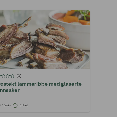
(0)
østekt lammeribbe med glaserte
ønnsaker
t 15min
Enkel