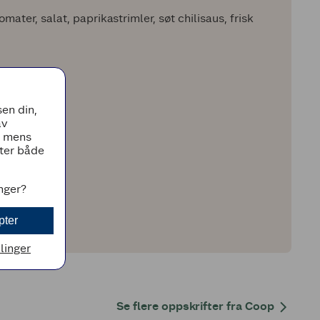
omater, salat, paprikastrimler, søt chilisaus, frisk
en din,
av
, mens
tter både
inger?
pter
llinger
Se flere oppskrifter fra Coop