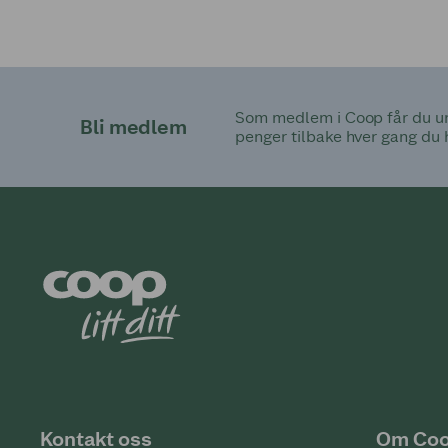
Som medlem i Coop får du uni
Bli medlem
penger tilbake hver gang du 
Kontakt oss
Om Co