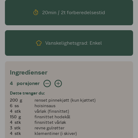
20min / 2t forberedelsestid
Vanskelighetsgrad: Enkel
Ingredienser
4 porsjoner
4
porsjoner
Dette trenger du:
200
200
g
renset pinnekjøtt (kun kjøttet)
6
6
ss
hoisinsaus
4
4
stk
vårløk (finsnittet)
150
150
g
finsnittet hodekål
4
4
stk
finsnittet vårløk
3
3
stk
revne gulrøtter
4
4
stk
klementiner (i skiver)