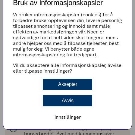
Bruk av informasjonskapsler
Ha melkegjæren over i en bakebolle og rør inn
salt, egg og smørterninger. Ha i litt og litt mel
Vi bruker informasjonskapsler (cookies) for å
til du har en smidig og fin deig. Elt deigen i
forbedre brukeropplevelsen din, levere personlig
ca. 10 minutter.
tilpasset annonsering og innhold samt måle
Dekk til bollen med plastfolie og sett til
effekten av markedsføringen vår. Noen er
heving på et lunt sted i 45 minutter.
nødvendige for at nettsiden skal fungere, mens
andre hjelper oss med å tilpasse tjenesten best
Del deigen i små emner. Sett den til heving
mulig for deg. Vi benytter både egne
nye 45 minutter.
informasjonskapsler og fra tredjepart.
Pensle slidersbrødene med et sammenpisket
egg. Strø på sesamfrø.
Vil du akseptere alle informasjonskapsler, avvise
eller tilpasse innstillinger?
Bak i ovnen på 175 grader i ca. 20 minutter
eller til brødene er gylne og ferdigstekt.
Avkjøl på rist.
Aksepter
Montéring
Avvis
Damp pinnekjøttet eller bruk
pinnekjøttrester. Bland renset og plukket
pinnekjøtt sammen med hoisinsaus i en liten
Innstillinger
kjele. Varm forsiktig opp.
Fordel kål, gulrot, vårløk og pinnekjøtt på
burgerbrødet. Pynt med klementinskiver.