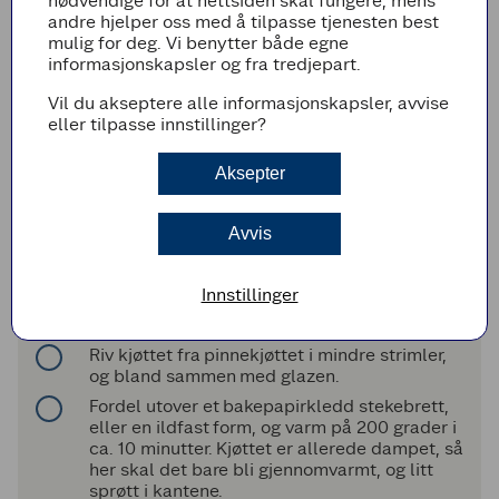
nødvendige for at nettsiden skal fungere, mens
chilien i to på langs, skrap ut frøene og
andre hjelper oss med å tilpasse tjenesten best
membranen, og fjern stilken. Finhakk chilien
mulig for deg. Vi benytter både egne
og ha den i en liten gryte sammen med
informasjonskapsler og fra tredjepart.
hvitløk, ingefær, soyasaus, sesamolje, brunt
sukker og honning.
Vil du akseptere alle informasjonskapsler, avvise
Kok opp på middels varme, rør en gang
eller tilpasse innstillinger?
iblant, og la blandingen småputre i ca. 10
minutter.
Aksepter
La glazen avkjøles på kjøkkenbenken mens
du tilbereder steambuns og snitter
grønnsaker, den vil tykne litt etterhvert som
Avvis
den avkjøler.
Er du ikke så glad i biter av chili, hvitløk og
Innstillinger
ingefær kan du kjøre glazen glatt med en
stavmikser.
Riv kjøttet fra pinnekjøttet i mindre strimler,
og bland sammen med glazen.
Fordel utover et bakepapirkledd stekebrett,
eller en ildfast form, og varm på 200 grader i
ca. 10 minutter. Kjøttet er allerede dampet, så
her skal det bare bli gjennomvarmt, og litt
sprøtt i kantene.