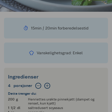
15min / 20min forberedelsestid
Vanskelighetsgrad: Enkel
Ingredienser
4 porsjoner
4
porsjoner
Dette trenger du:
200
200
g
Henriettes urøkte pinnekjøtt (dampet og
renset, kun kjøtt)
1 og en halv
1
1/2
dl
saltredusert soyasaus