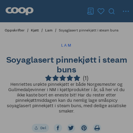
Oppskrifter
Kjøtt
Lam
Soyaglasert pinnekjøtt i steam buns
LAM
Soyaglasert pinnekjøtt i steam
buns
(1)
Henriettes urøkte pinnekjøtt er både Norgesmester og
Gullmedaljevinner i NM i kjøttprodukter i år, så her vil du
ikke kaste bort en eneste bit! Har du rester etter
pinnekjøttmiddagen kan du nemlig lage småspicy
soyaglasert pinnekjøtt i steam buns, med deilige asiatiske
smaker.
Del