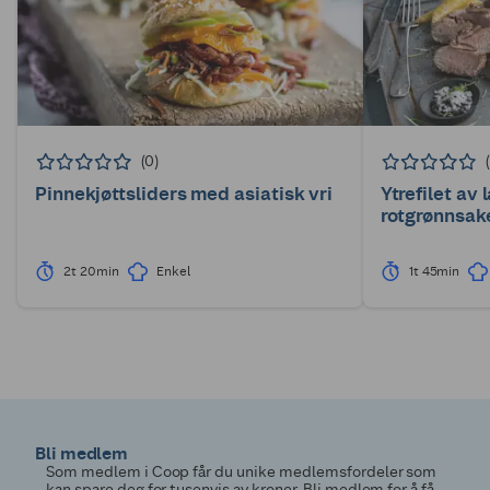
(0)
Pinnekjøttsliders med asiatisk vri
Ytrefilet a
rotgrønnsak
2t 20min
Enkel
1t 45min
Bli medlem
Som medlem i Coop får du unike medlemsfordeler som
kan spare deg for tusenvis av kroner. Bli medlem for å få