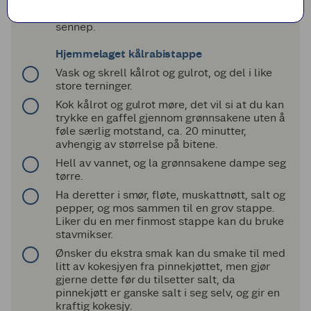
Servér pinnekjøttet med mandelpotetene fra
dampingen, vossakorv, kålrabistappe og grov
sennep.
Hjemmelaget kålrabistappe
Vask og skrell kålrot og gulrot, og del i like
store terninger.
Kok kålrot og gulrot møre, det vil si at du kan
trykke en gaffel gjennom grønnsakene uten å
føle særlig motstand, ca. 20 minutter,
avhengig av størrelse på bitene.
Hell av vannet, og la grønnsakene dampe seg
tørre.
Ha deretter i smør, fløte, muskattnøtt, salt og
pepper, og mos sammen til en grov stappe.
Liker du en mer finmost stappe kan du bruke
stavmikser.
Ønsker du ekstra smak kan du smake til med
litt av kokesjyen fra pinnekjøttet, men gjør
gjerne dette før du tilsetter salt, da
pinnekjøtt er ganske salt i seg selv, og gir en
kraftig kokesjy.