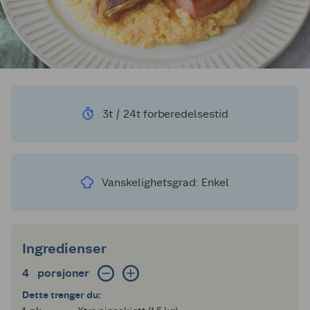
3t / 24t forberedelsestid
Vanskelighetsgrad: Enkel
Ingredienser
4 porsjoner
4
porsjoner
Dette trenger du: