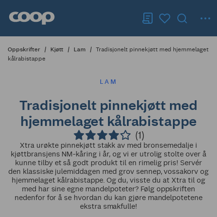
Oppskrifter
Kjøtt
Lam
Tradisjonelt pinnekjøtt med hjemmelaget
kålrabistappe
LAM
Tradisjonelt pinnekjøtt med
hjemmelaget kålrabistappe
(1)
Xtra urøkte pinnekjøtt stakk av med bronsemedalje i
kjøttbransjens NM-kåring i år, og vi er utrolig stolte over å
kunne tilby et så godt produkt til en rimelig pris! Servér
den klassiske julemiddagen med grov sennep, vossakorv og
hjemmelaget kålrabistappe. Og du, visste du at Xtra til og
med har sine egne mandelpoteter? Følg oppskriften
nedenfor for å se hvordan du kan gjøre mandelpotetene
ekstra smakfulle!