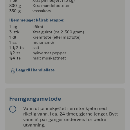
1
1
pk
Xtra pinnekjøtt (1,5 kg)
800
800
g
Xtra mandelpoteter
350
350
g
vossakorv
Hjemmelaget kålrabistappe:
1
1
kg
kålrot
3
3
stk
Xtra gulrot (ca. 2-300 gram)
1
1
dl
kremfløte (eller matfløte)
1
1
ss
meierismør
1 og en halv
1
1/2
ts
salt
en halv
1/2
ts
nykvernet pepper
en fjerdedel
1/4
ts
malt muskattnøtt
Legg til i handleliste
Fremgangsmetode
Vann ut pinnekjøttet i en stor kjele med
rikelig vann, i ca. 24 timer, gjerne lenger. Bytt
vann et par ganger underveis for bedre
utvanning.