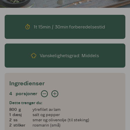
1t 15min / 30min forberedelsestid
Vanskelighetsgrad: Middels
Ingredienser
4 porsjoner
4
porsjoner
Dette trenger du:
800
800
g
ytrefilet av lam
1
1
dæsj
salt og pepper
2
2
ss
smør og olivenolje (til steking)
2
2
stilker
rosmarin (små)