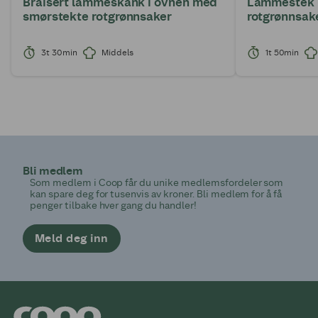
Braisert lammeskank i ovnen med
Lammestek 
smørstekte rotgrønnsaker
rotgrønnsak
3t 30min
Middels
1t 50min
Bli medlem
Som medlem i Coop får du unike medlemsfordeler som
kan spare deg for tusenvis av kroner. Bli medlem for å få
penger tilbake hver gang du handler!
Meld deg inn