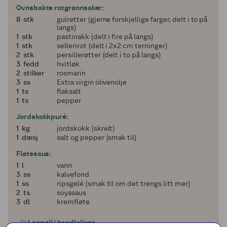
Ovnsbakte rotgrønnsaker:
8
8
stk
gulrøtter (gjerne forskjellige farger, delt i to på
langs)
1
1
stk
pastinakk (delt i fire på langs)
1
1
stk
sellerirot (delt i 2x2 cm terninger)
2
2
stk
persillerøtter (delt i to på langs)
3
3
fedd
hvitløk
2
2
stilker
rosmarin
3
3
ss
Extra virgin olivenolje
1
1
ts
flaksalt
1
1
ts
pepper
Jordskokkpuré:
1
1
kg
jordskokk (skrelt)
1
1
dæsj
salt og pepper (smak til)
Fløtesaus:
1
1
l
vann
3
3
ss
kalvefond
1
1
ss
ripsgelé (smak til om det trengs litt mer)
2
2
ts
soyasaus
3
3
dl
kremfløte
Legg til i handleliste