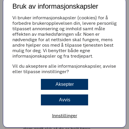
Bruk av informasjonskapsler
Vi bruker informasjonskapsler (cookies) for å
forbedre brukeropplevelsen din, levere personlig
Fremgangsmetode
tilpasset annonsering og innhold samt måle
effekten av markedsføringen vår. Noen er
Lam
nødvendige for at nettsiden skal fungere, mens
andre hjelper oss med å tilpasse tjenesten best
Salt og pepre lammekjøttet. Brun
mulig for deg. Vi benytter både egne
kjøttstykket i pannen med smør, olje og
informasjonskapsler og fra tredjepart.
rosmarin.
Etterstek i ovnen i ca. 20 minutter på 130
Vil du akseptere alle informasjonskapsler, avvise
grader til kjøttet har en kjernetemperatur på
eller tilpasse innstillinger?
62 grader.
Ta ut kjøttet og la det hvile minimum 15
Aksepter
minutter før du skjærer det i delikate stykker.
Avvis
Ovnsbakte rotgrønnsaker
Slå ovnen på 180 grader.
Innstillinger
Skrubb grønnsakene. Det er bare selleriroten
som trenger å skrelles. Del dem opp og tørk
dem godt slik at de er helt tørre.