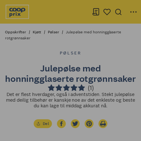
Oppskrifter
Kjøtt
Pølser
Julepølse med honningglaserte
rotgrønnsaker
PØLSER
Julepølse med
honningglaserte rotgrønnsaker
(1)
Det er flest hverdager, også i adventstiden. Stekt julepølse
med deilig tilbehør er kanskje noe av det enkleste og beste
du kan lage til middag akkurat nå.
Del