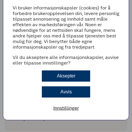
Skrell rødløk og del i båter. Stikk ut kjernehus
på eplene og del i båter. Det er ikke
Vi bruker informasjonskapsler (cookies) for å
nødvendig å skrelle eplene.
forbedre brukeropplevelsen din, levere personlig
tilpasset annonsering og innhold samt måle
Varm opp olje i en stekepanne på middels
effekten av markedsføringen vår. Noen er
sterk varme og stek løkbåtene så vidt møre.
nødvendige for at nettsiden skal fungere, mens
I en annen stekepanne, varm opp smør og
andre hjelper oss med å tilpasse tjenesten best
rapsolje på middels sterk varme.
mulig for deg. Vi benytter både egne
Fjern skinnet på pølsa og del på skrått i
informasjonskapsler og fra tredjepart.
passe store munnfuller. Stek pølsebitene til
Vil du akseptere alle informasjonskapsler, avvise
de får en fin stekeskorpe og er
eller tilpasse innstillinger?
gjennomvarme.
Øk temperaturen på stekepannen med løken.
Aksepter
Tilsett eplebåter, de kokte rotgrønnsakene,
honning, smør og rosmarin. Stek raskt til
grønnsakene og eplebåtene begynner å få litt
Avvis
farge. Smak til med flaksalt.
Tips!
Innstillinger
Server med kokte poteter, potetmos eller
potetlomper.