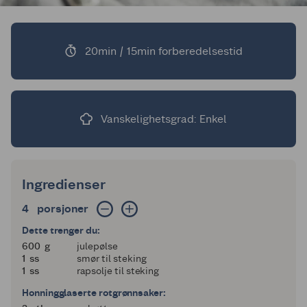
20min / 15min forberedelsestid
Vanskelighetsgrad: Enkel
Ingredienser
4 porsjoner
4
porsjoner
Dette trenger du:
600
600
g
julepølse
1
1
ss
smør til steking
1
1
ss
rapsolje til steking
Honningglaserte rotgrønnsaker: