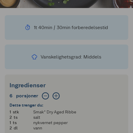
1t 40min / 30min forberedelsestid
Vanskelighetsgrad: Middels
Ingredienser
6 porsjoner
6
porsjoner
Dette trenger du:
1
1
stk
Smak* Dry Aged Ribbe
2
2
ts
salt
1
1
ts
nykvernet pepper
2
2
dl
vann