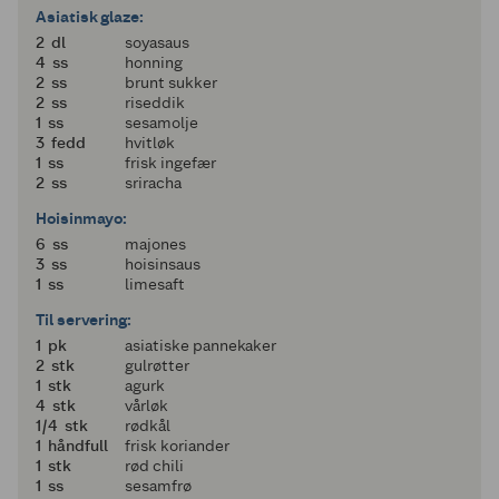
Asiatisk glaze:
2
2
dl
soyasaus
4
4
ss
honning
2
2
ss
brunt sukker
2
2
ss
riseddik
1
1
ss
sesamolje
3
3
fedd
hvitløk
1
1
ss
frisk ingefær
2
2
ss
sriracha
Hoisinmayo:
6
6
ss
majones
3
3
ss
hoisinsaus
1
1
ss
limesaft
Til servering:
1
1
pk
asiatiske pannekaker
2
2
stk
gulrøtter
1
1
stk
agurk
4
4
stk
vårløk
en fjerdedel
1/4
stk
rødkål
1
1
håndfull
frisk koriander
1
1
stk
rød chili
1
1
ss
sesamfrø