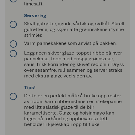
limesaft.
Servering
Skyll gulrøtter, agurk, vårløk og rødkål. Skrell
gulrøttene, og skjær alle grønnsakene i tynne
strimler.
Varm pannekakene som anvist på pakken.
Legg noen skiver glaze-toppet ribbe på hver
pannekake, topp med crispy grønnsaker,
saus, frisk koriander og skivet rød chili. Dryss
over sesamfrø, rull sammen og server straks
med ekstra glaze ved siden av.
Tips!
Dette er en perfekt måte å bruke opp rester
av ribbe. Varm ribberestene i en stekepanne
med litt asiatisk glaze til de blir
karamelliserte. Glaze og hoisinmayo kan
lages på forhånd og oppbevares i tett
beholder i kjøleskap i opp til 1 uke.