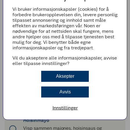
varme i 10 minutter til den får en tykk,
sirupsaktig konsistens.
Vi bruker informasjonskapsler (cookies) for å
forbedre brukeropplevelsen din, levere personlig
Ha litt av glazen i en egen bolle, den kan du
tilpasset annonsering og innhold samt måle
servere til retten når ribba er ferdig stekt.
effekten av markedsføringen vår. Noen er
Fjern folien fra ribba, pensle et godt lag glaze
nødvendige for at nettsiden skal fungere, mens
over kjøttet og senk temperaturen til 180 °C.
andre hjelper oss med å tilpasse tjenesten best
Legg en liten ball med folie under ribba så
mulig for deg. Vi benytter både egne
fettet renner ned.
informasjonskapsler og fra tredjepart.
Sett ribben nederst i ovnen, eller dekk lett
Vil du akseptere alle informasjonskapsler, avvise
med folie om svoren blir brent. Stek videre i
eller tilpasse innstillinger?
ca. 1 time. Pensle ribba flere ganger
underveis.
Aksepter
Mot slutten av steketiden kan du ta av folien
og øke til 220 °C for ekstra sprø svor. Men
pass på, sukkeret i glazen kan veldig fort
Avvis
brenne seg.
La ribba hvile i 20 minutter før du skjærer
Innstillinger
den i tynne skiver.
Hoisinmayo
Visp sammen majones, hoisinsaus og