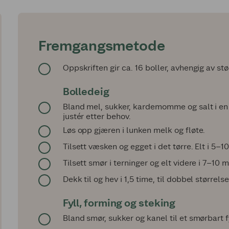
Fremgangsmetode
Oppskriften gir ca. 16 boller, avhengig av stø
Bolledeig
Bland mel, sukker, kardemomme og salt i en 
justér etter behov.
Løs opp gjæren i lunken melk og fløte.
Tilsett væsken og egget i det tørre. Elt i 5–1
Tilsett smør i terninger og elt videre i 7–10 m
Dekk til og hev i 1,5 time, til dobbel størrelse
Fyll, forming og steking
Bland smør, sukker og kanel til et smørbart f