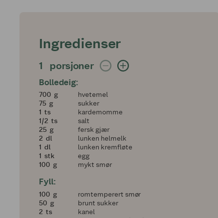
Ingredienser
1 porsjoner
1
porsjoner
Bolledeig:
700
700
g
hvetemel
75
75
g
sukker
1
1
ts
kardemomme
en halv
1/2
ts
salt
25
25
g
fersk gjær
2
2
dl
lunken helmelk
1
1
dl
lunken kremfløte
1
1
stk
egg
100
100
g
mykt smør
Fyll:
100
100
g
romtemperert smør
50
50
g
brunt sukker
2
2
ts
kanel