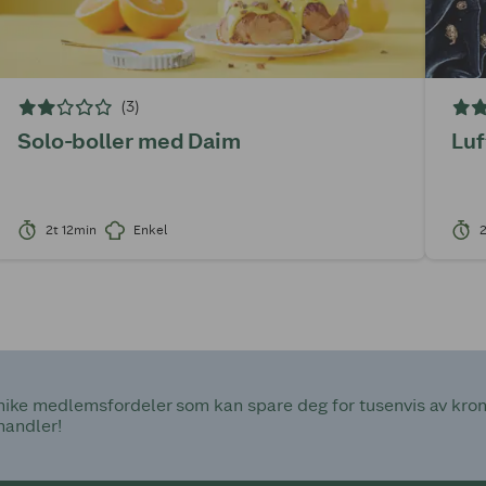
(3)
Solo-boller med Daim
Luf
2t 12min
Enkel
2
ke medlemsfordeler som kan spare deg for tusenvis av kroner
handler!