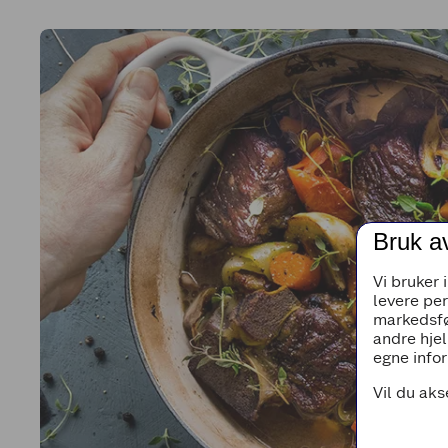
Bruk a
Vi bruker 
levere pe
markedsfø
andre hjel
egne infor
Vil du aks