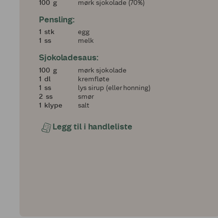
100
100
g
mørk sjokolade (70%)
Pensling:
1
1
stk
egg
1
1
ss
melk
Sjokoladesaus:
100
100
g
mørk sjokolade
1
1
dl
kremfløte
1
1
ss
lys sirup (eller honning)
2
2
ss
smør
1
1
klype
salt
Legg til i handleliste