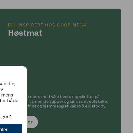
BLI INSPIRERT HOS COOP MEGA!
Høstmat
en din,
av
, mens
Gå høsten i møte med våre beste oppskrifter på
tter både
høstgryter, varmende supper og lam, samt eplekake,
blåbærmuffins og hjemmelaget kakao & epletoddy!
inger?
Les mer
pter