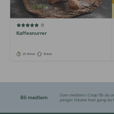
(1)
Kaffesnurrer
2t 10min
Enkel
Som medlem i Coop får du uni
Bli medlem
penger tilbake hver gang du 