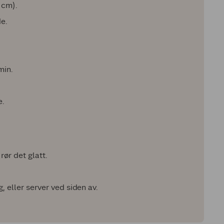
 cm).
de.
min.
e.
rør det glatt.
, eller server ved siden av.