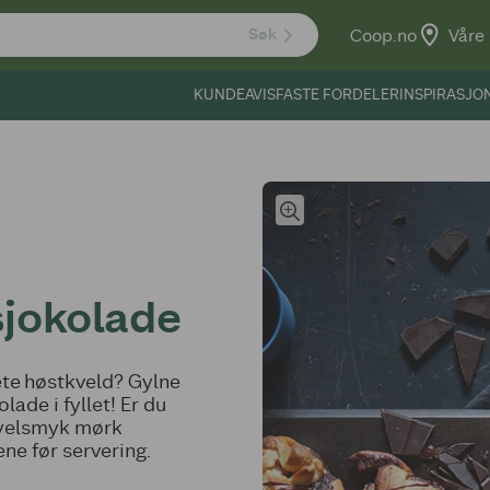
Coop.no
Våre 
Søk
KUNDEAVIS
FASTE FORDELER
INSPIRASJO
sjokolade
ete høstkveld? Gylne
ade i fyllet! Er du
løyelsmyk mørk
ne før servering.