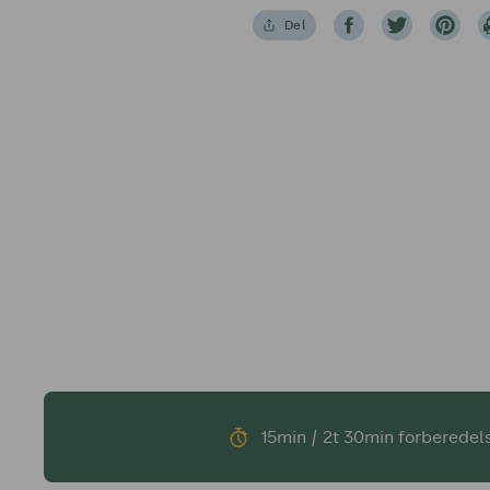
Del
15min / 2t 30min forberedel