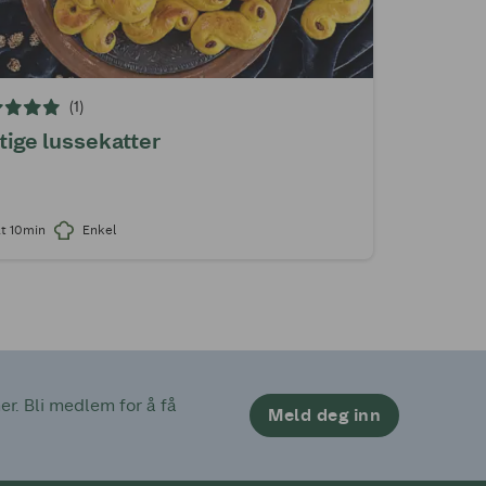
(1)
tige lussekatter
t 10min
Enkel
. Bli medlem for å få 
Meld deg inn