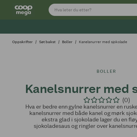
Oppskrifter
Søt bakst
Boller
Kanelsnurrer med sjokolade
BOLLER
Kanelsnurrer med 
(0)
Hva er bedre enn gylne kanelsnurrer en rusk
kanelsnurrer med både kanel og mørk sjokol
ekstra glad i sjokolade lager du en f
sjokoladesaus og ringler over kanelsnurre