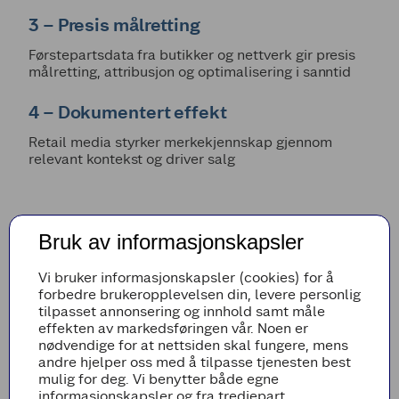
3 – Presis målretting
Førstepartsdata fra butikker og nettverk gir presis
målretting, attribusjon og optimalisering i sanntid
4 – Dokumentert effekt
Retail media styrker merkekjennskap gjennom
relevant kontekst og driver salg
Nyheter
Bruk av informasjonskapsler
Vi bruker informasjonskapsler (cookies) for å
forbedre brukeropplevelsen din, levere personlig
tilpasset annonsering og innhold samt måle
effekten av markedsføringen vår. Noen er
nødvendige for at nettsiden skal fungere, mens
andre hjelper oss med å tilpasse tjenesten best
mulig for deg. Vi benytter både egne
informasjonskapsler og fra tredjepart.