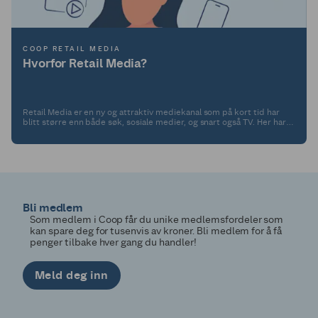
COOP RETAIL MEDIA
Hvorfor Retail Media?
Retail Media er en ny og attraktiv mediekanal som på kort tid har
blitt større enn både søk, sosiale medier, og snart også TV. Her har
du fire gode grunner til å velge Retail Media.
Bli medlem
Som medlem i Coop får du unike medlemsfordeler som
kan spare deg for tusenvis av kroner. Bli medlem for å få
penger tilbake hver gang du handler!
Meld deg inn