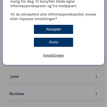
søndag 8. mars 2026.
mulig for deg. Vi benytter både egne
informasjonskapsler og fra tredjepart.
Logg inn for å bestille billetter til medlemspris
Vil du akseptere alle informasjonskapsler, avvise
eller tilpasse innstillinger?
Coop Midt-Norge
Aksepter
Coop Midt-Norge
Avvis
Innstillinger
Om Oss
Jobb
Butikker