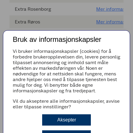
Extra Rosenborg
Mer informasjon
Extra Røros
Mer informasjon
Extra Rørvik
Mer informasjon
Bruk av informasjonskapsler
Extra
Mer informasjon
Vi bruker informasjonskapsler (cookies) for å
Sandnessjøen
forbedre brukeropplevelsen din, levere personlig
tilpasset annonsering og innhold samt måle
Extra Selbu
Mer informasjon
effekten av markedsføringen vår. Noen er
nødvendige for at nettsiden skal fungere, mens
Extra Selfors
Mer informasjon
andre hjelper oss med å tilpasse tjenesten best
mulig for deg. Vi benytter både egne
informasjonskapsler og fra tredjepart.
Extra Skatval
Mer informasjon
Vil du akseptere alle informasjonskapsler, avvise
Extra Skogn
Mer informasjon
eller tilpasse innstillinger?
Extra Stjørdal
Mer informasjon
Aksepter
Extra Tempe
Mer informasjon