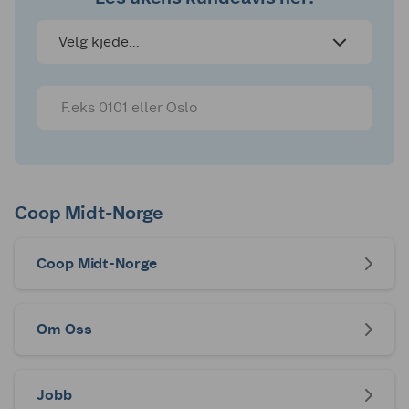
Coop Prix Tydal
Mer informasjon
Velg kjede...
Coop Prix
Mer informasjon
Vanvikan
Coop Prix Vuku
Mer informasjon
Coop Prix Øya
Mer informasjon
Coop Prix Åga
Mer informasjon
Coop Midt-Norge
Coop Marked
Coop Midt-Norge
Coop Marked
Mer informasjon
Brede
Om Oss
Coop Marked
Mer informasjon
Brekken
Jobb