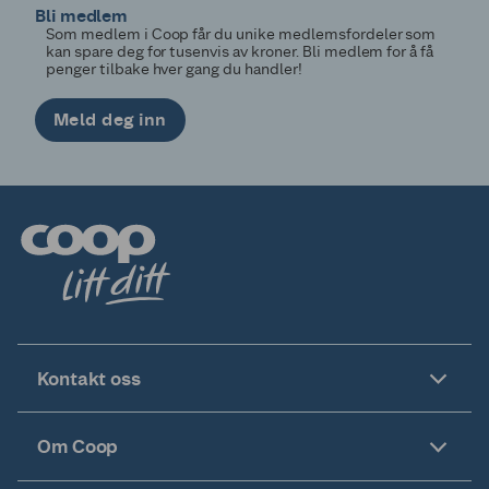
Mer informasjon
Otterøy
Bli medlem
Som medlem i Coop får du unike medlemsfordeler som
kan spare deg for tusenvis av kroner. Bli medlem for å få
Coop Marked
Mer informasjon
penger tilbake hver gang du handler!
Sjøåsen
Meld deg inn
Coop Marked
Mer informasjon
Sjånes
Coop Marked
Mer informasjon
Stod
Coop Marked
Mer informasjon
Ytterøy
Obs Bygg
Kontakt oss
Obs! Bygg
Mer informasjon
Om Coop
Leangen