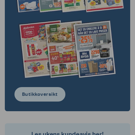
Mer informasjon
Rognheim
Coop Prix
Mer informasjon
Sandvollan
Coop Prix
Mer informasjon
Sjetnemarka
Coop Prix Skaun
Mer informasjon
Coop Prix Snåsa
Mer informasjon
Coop Prix
Mer informasjon
Stjørdal
Butikkoversikt
Coop Prix
Mer informasjon
Storforshei
Coop Prix
Mer informasjon
Sverresborg
Les ukens kundeavis her!