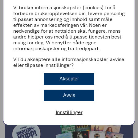
Vi bruker informasjonskapsler (cookies) for å
forbedre brukeropplevelsen din, levere personlig
tilpasset annonsering og innhold samt måle
effekten av markedsføringen vår. Noen er
nødvendige for at nettsiden skal fungere, mens
andre hjelper oss med å tilpasse tjenesten best
mulig for deg. Vi benytter både egne
informasjonskapsler og fra tredjepart.
Vil du akseptere alle informasjonskapsler, avvise
eller tilpasse innstillinger?
MEDLEMSKUPP
Aktivitetspakke for barn
Aksepter
Gjelder 15.06 - 09.08
Avvis
Innstillinger