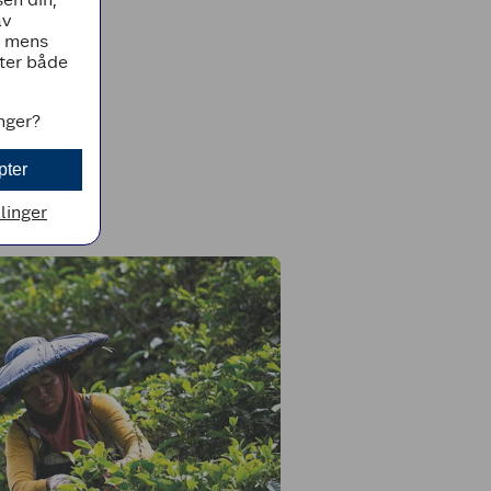
av
, mens
tter både
inger?
pter
llinger