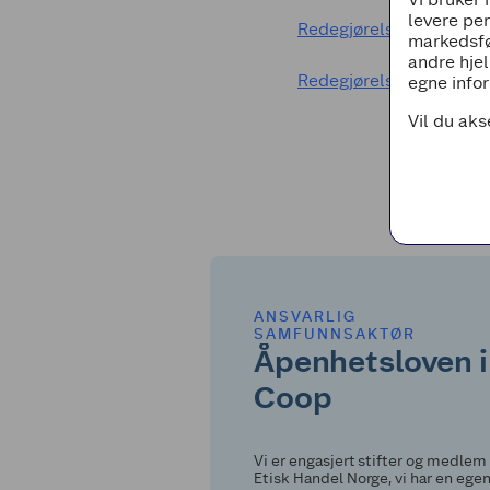
levere pe
Redegjørelse aktsomhet
markedsfø
andre hjel
Redegjørelse aktsomhet
egne infor
Vil du aks
ANSVARLIG
SAMFUNNSAKTØR
Åpenhetsloven i
Coop
Vi er engasjert stifter og medlem 
Etisk Handel Norge, vi har en ege