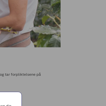
g tar forpliktelsene på
en din,