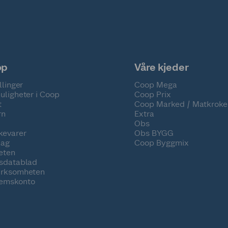
op
Våre kjeder
llinger
Coop Mega
uligheter i Coop
Coop Prix
t
Coop Marked / Matkroke
rn
Extra
Obs
kevarer
Obs BYGG
lag
Coop Byggmix
eten
tsdatablad
irksomheten
emskonto