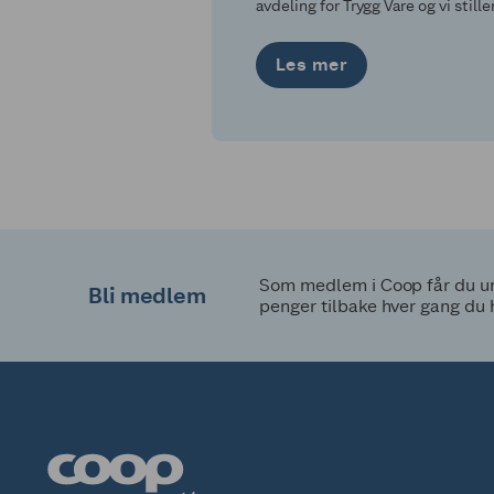
avdeling for Trygg Vare og vi stille
strenge krav til våre leverandører.
Les mer
Som medlem i Coop får du uni
Bli medlem
penger tilbake hver gang du 