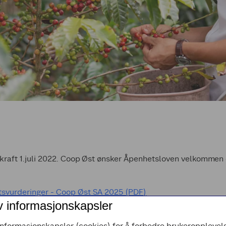
kraft 1.juli 2022. Coop Øst ønsker Åpenhetsloven velkommen o
svurderinger - Coop Øst SA 2025 (PDF)
v informasjonskapsler
svurderinger - Coop Øst SA 2024 (PDF)
informasjonskapsler (cookies) for å forbedre brukeropplevels