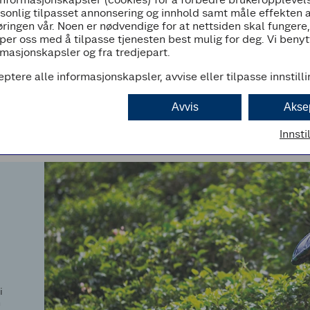
rsonlig tilpasset annonsering og innhold samt måle effekten 
svurderinger - Coop Øst SA 2023 (PDF)
ringen vår. Noen er nødvendige for at nettsiden skal fungere
per oss med å tilpasse tjenesten best mulig for deg. Vi beny
svurderinger - Coop Øst SA 2022 (PDF)
masjonskapsler og fra tredjepart.
eptere alle informasjonskapsler, avvise eller tilpasse innstill
Avvis
Akse
Innsti
i
n