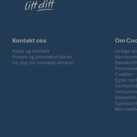
Kontakt oss
Om Co
Hjelp og kontakt
Ledige sti
Presse og pressekontakter
Karrierem
Se opp for useriøse aktører
Bærekraf
Personve
Cookies
Egne mer
Samvirke
Virksomh
Sikkerhe
Sponsorv
Min medl