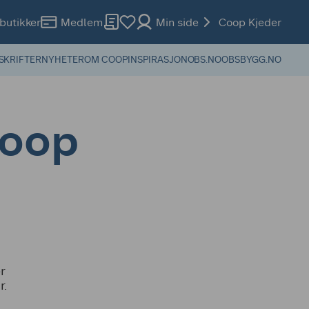
butikker
Medlem
Min side
Coop Kjeder
SKRIFTER
NYHETER
OM COOP
INSPIRASJON
OBS.NO
OBSBYGG.NO
Coop
r
r.