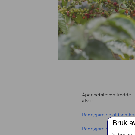
Åpenhetsloven tredde i 
alvor.
Redegjørelse aktsomhet
Bruk a
Redegjørelse aktsomhet
Vi bruker 