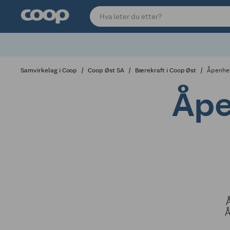
Samvirkelag i Coop
Coop Øst SA
Bærekraft i Coop Øst
Åpenhet
Åpe
Å