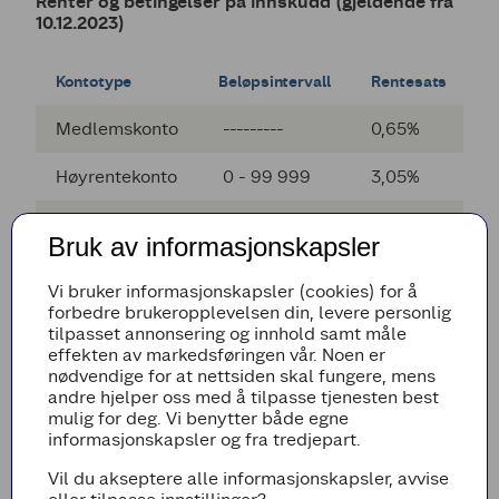
Renter og betingelser på innskudd (gjeldende fra
10.12.2023)
Kontotype
Beløpsintervall
Rentesats
Medlemskonto
---------
0,65%
Høyrentekonto
0 - 99 999
3,05%
100 000 -
Høyrentekonto
3,50%*
Bruk av informasjonskapsler
499 999
Vi bruker informasjonskapsler (cookies) for å
500 000 -
Høyrentekonto
4,25%*
forbedre brukeropplevelsen din, levere personlig
999 999
tilpasset annonsering og innhold samt måle
effekten av markedsføringen vår. Noen er
1 000 000 - 4
Høyrentekonto
4,50%*
nødvendige for at nettsiden skal fungere, mens
999 999
andre hjelper oss med å tilpasse tjenesten best
mulig for deg. Vi benytter både egne
5 000 000 -
informasjonskapsler og fra tredjepart.
Høyrentekonto
4,00%**
>
Vil du akseptere alle informasjonskapsler, avvise