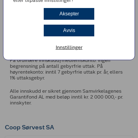
eller tilpasse innstillinger?
*)Rentesats gjelder fra første krone når
innskuddsgrense passeres.
Aksepter
**)Rentesats gjelder for den del av innskuddet som
overstiger beløpsgrense.
Avvis
Renter tillegges kontoen en gang pr. år,
etterskuddsvis.
Innstillinger
På ordinære innskudd/medlemskonto: ingen
begrensning på antall gebyrfrie uttak. På
høyrentekonto: inntil 7 gebyrfrie uttak pr. år, ellers
1% uttaksgebyr.
Alle innskudd er sikret gjennom Samvirkelagenes
Garantifond AL med beløp inntil kr. 2 000 000,- pr.
innskyter.
Coop Sørvest SA