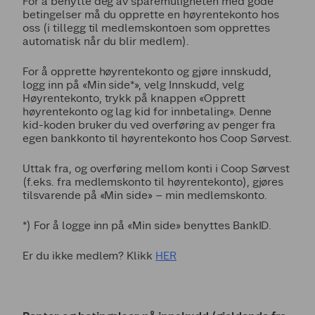
For å benytte deg av sparemuligheten med gode
betingelser må du opprette en høyrentekonto hos
oss (i tillegg til medlemskontoen som opprettes
automatisk når du blir medlem).
For å opprette høyrentekonto og gjøre innskudd,
logg inn på «Min side*», velg Innskudd, velg
Høyrentekonto, trykk på knappen «Opprett
høyrentekonto og lag kid for innbetaling». Denne
kid-koden bruker du ved overføring av penger fra
egen bankkonto til høyrentekonto hos Coop Sørvest.
Uttak fra, og overføring mellom konti i Coop Sørvest
(f.eks. fra medlemskonto til høyrentekonto), gjøres
tilsvarende på «Min side» – min medlemskonto.
*) For å logge inn på «Min side» benyttes BankID.
Er du ikke medlem? Klikk
HER