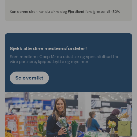
Kun denne uken kan du sikre deg Fjordland ferdigretter til -30%
Sjekk alle dine medlemsfordeler!
Som medlem i Coop får du rabatter og spesialtilbud fra
våre partnere, kjøpeutbytte og mye mer!
Se oversikt