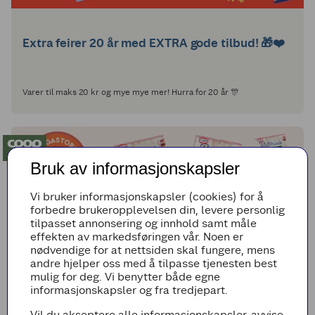
Extra feirer 20 år med EXTRA gode tilbud! 🎁❤️
Varer til maks 20 kr og mye mye mer! Hurra for 20 år 🎊
Bruk av informasjonskapsler
Vi bruker informasjonskapsler (cookies) for å
forbedre brukeropplevelsen din, levere personlig
tilpasset annonsering og innhold samt måle
effekten av markedsføringen vår. Noen er
nødvendige for at nettsiden skal fungere, mens
andre hjelper oss med å tilpasse tjenesten best
mulig for deg. Vi benytter både egne
informasjonskapsler og fra tredjepart.
Vil du akseptere alle informasjonskapsler, avvise