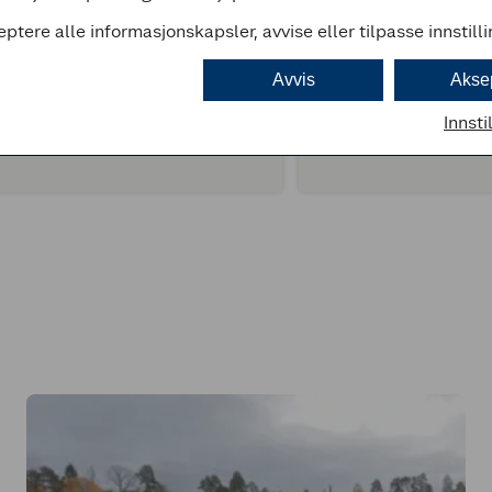
eptere alle informasjonskapsler, avvise eller tilpasse innstill
Avvis
Akse
Innsti