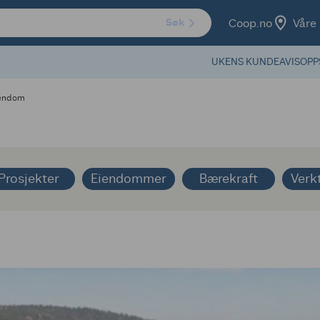
Coop.no
Våre 
Søk
UKENS KUNDEAVIS
OPP
iendom
Prosjekter
Eiendommer
Bærekraft
Verk