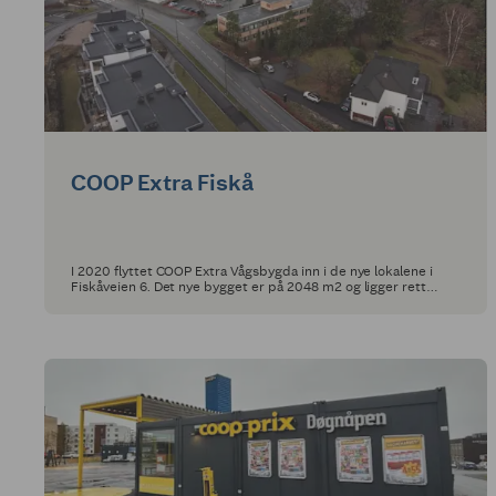
COOP Extra Fiskå
I 2020 flyttet COOP Extra Vågsbygda inn i de nye lokalene i
Fiskåveien 6. Det nye bygget er på 2048 m2 og ligger rett
ovenfor vårt nærsenter ved Lumberveien 5-7.