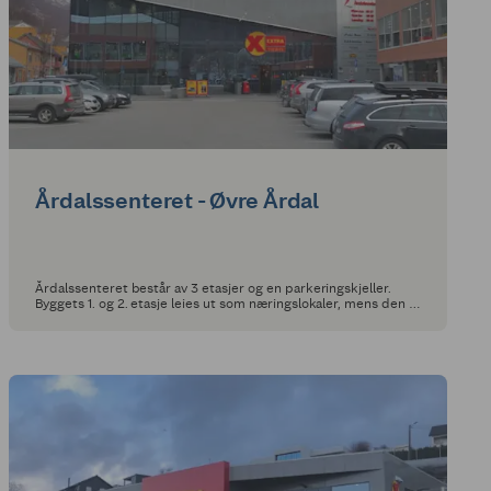
Årdalssenteret - Øvre Årdal
Årdalssenteret består av 3 etasjer og en parkeringskjeller.
Byggets 1. og 2. etasje leies ut som næringslokaler, mens den 3.
etasjen inneholder 9 leiligheter.