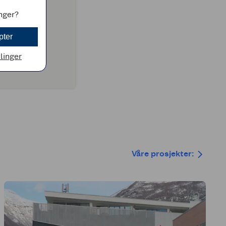
inger?
pter
llinger
Våre prosjekter: