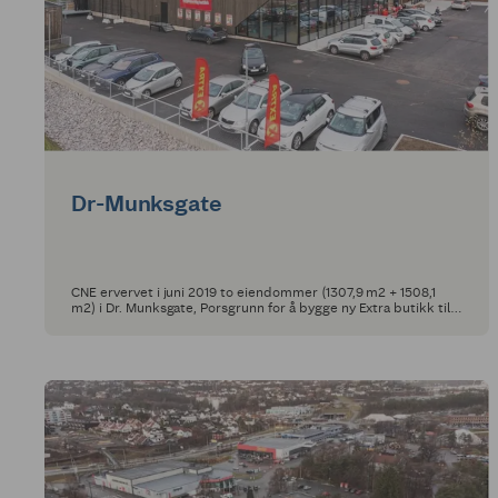
Dr-Munksgate
CNE ervervet i juni 2019 to eiendommer (1307,9 m2 + 1508,1
m2) i Dr. Munksgate, Porsgrunn for å bygge ny Extra butikk til
Coop Sørøst SA.