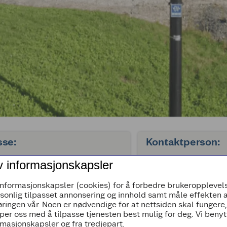
sse:
Kontaktperson:
nksgate 6,
Tor Johansen
v informasjonskapsler
unn
Utviklingssjef - Dram
Telemark
informasjonskapsler (cookies) for å forbedre brukeropplevels
tor.johansen@coop.n
rsonlig tilpasset annonsering og innhold samt måle effekten 
91 87 16 54
ringen vår. Noen er nødvendige for at nettsiden skal fungere
per oss med å tilpasse tjenesten best mulig for deg. Vi beny
masjonskapsler og fra tredjepart.