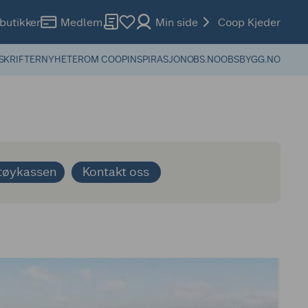
butikker
Medlem
Min side
Coop Kjeder
SKRIFTER
NYHETER
OM COOP
INSPIRASJON
OBS.NO
OBSBYGG.NO
tøykassen
Kontakt oss