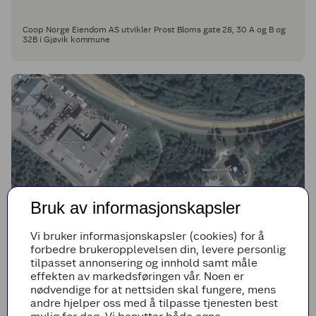
Coop Norge Eiendom AS utvikler Prost Bloms gate 28, 30 A og B og
32B i Gjøvik kommune
Bruk av informasjonskapsler
Vi bruker informasjonskapsler (cookies) for å
forbedre brukeropplevelsen din, levere personlig
tilpasset annonsering og innhold samt måle
Obs BYGG Kompakt - Voss
effekten av markedsføringen vår. Noen er
nødvendige for at nettsiden skal fungere, mens
andre hjelper oss med å tilpasse tjenesten best