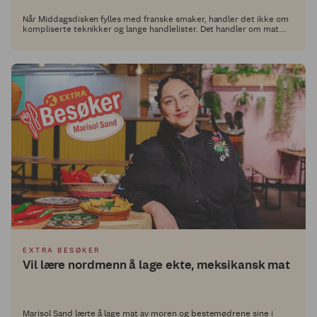
Når Middagsdisken fylles med franske smaker, handler det ikke om
kompliserte teknikker og lange handlelister. Det handler om mat
som er enkel å lage, god å spise og som gir litt ekstra kos rundt
middagsbordet.
EXTRA BESØKER
Vil lære nordmenn å lage ekte, meksikansk mat
Marisol Sand lærte å lage mat av moren og bestemødrene sine i