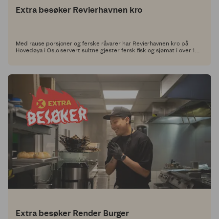
Extra besøker Revierhavnen kro
Med rause porsjoner og ferske råvarer har Revierhavnen kro på
Hovedøya i Oslo servert sultne gjester fersk fisk og sjømat i over 100
år. Nå har vi utfordret dem til å utvikle en ny rett med et Grill
Perfekt-produkt som hovedingrediens, og her får du oppskriften!
Extra besøker Render Burger