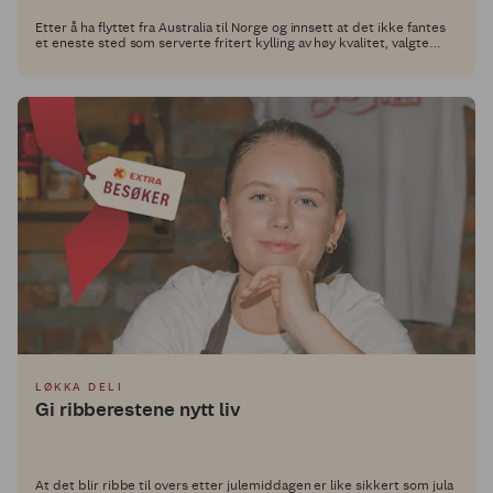
Etter å ha flyttet fra Australia til Norge og innsett at det ikke fantes
et eneste sted som serverte fritert kylling av høy kvalitet, valgte
Alex Ryan og hans kolleger å ta saken i egne hender. Siden 2022 har
de drevet Hot Temper, og nå har vi utfordret dem til å utvikle en rett
med et Grill Perfekt-produkt i hovedrollen.
LØKKA DELI
Gi ribberestene nytt liv
At det blir ribbe til overs etter julemiddagen er like sikkert som jula