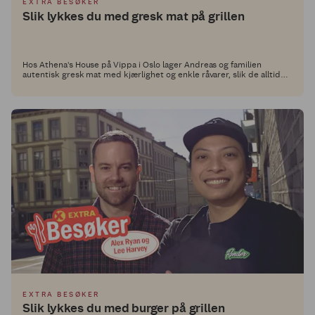
EXTRA BESØKER
Slik lykkes du med gresk mat på grillen
Hos Athena's House på Vippa i Oslo lager Andreas og familien
autentisk gresk mat med kjærlighet og enkle råvarer, slik de alltid
har gjort i hjemlandet Hellas. I Middagsdisken hos Extra deler de nå
sine beste tips til hvordan du kan lykkes med gresk mat hjemme.
EXTRA BESØKER
Slik lykkes du med burger på grillen