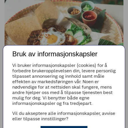
Bruk av informasjonskapsler
Vi bruker informasjonskapsler (cookies) for å
forbedre brukeropplevelsen din, levere personlig
EXTRA BESØKER
tilpasset annonsering og innhold samt måle
Boboko: Et resultat av jakten på ekte
effekten av markedsføringen vår. Noen er
indonesisk smak
nødvendige for at nettsiden skal fungere, mens
andre hjelper oss med å tilpasse tjenesten best
mulig for deg. Vi benytter både egne
Etter mange år på hver sin kant av verden innså Abdul og Julian én
informasjonskapsler og fra tredjepart.
ting. Uansett hvor de bodde, var én smak umulig å finne: den ekte
indonesiske street food-smaken de hadde vokst opp med.
Vil du akseptere alle informasjonskapsler, avvise
eller tilpasse innstillinger?