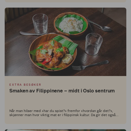
EXTRA BESØKER
Smaken av Filippinene – midt i Oslo sentrum
Når man hilser med «har du spist?» fremfor «hvordan går det?»,
skjønner man hvor viktig mat er i filippinsk kultur. Da gir det også
mening at restauranten heter Kain, som betyr «å spise».