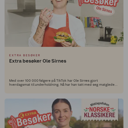
EXTRA BESØKER
Extra besøker Ole Sirnes
Med over 100 000 følgere på TikTok har Ole Sirnes gjort
hverdagsmat til underholdning. Nå har han tatt med seg matgleden
inn i Middagsdisken og laget fem retter som viser at god smak ikke
trenger å være komplisert.