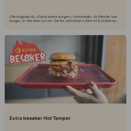
«Terningkast 6», «Oslos beste burger», «himmelsk». At Render kan
burger, er det liten tvil om. Derfor utfordret vi dem til å utvikle en
oppskrift med et Coop Grill Perfekt-produkt som hovedingrediens,
slik at du kan lage den selv!
Extra besøker Hot Temper