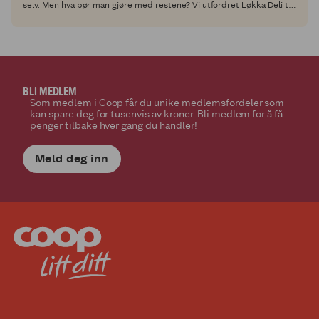
selv. Men hva bør man gjøre med restene? Vi utfordret Løkka Deli til
å lage en spennende resterett med vår bestselger, Coop tynnribbe,
og resultatet får du her!
BLI MEDLEM
Som medlem i Coop får du unike medlemsfordeler som
kan spare deg for tusenvis av kroner. Bli medlem for å få
penger tilbake hver gang du handler!
Meld deg inn