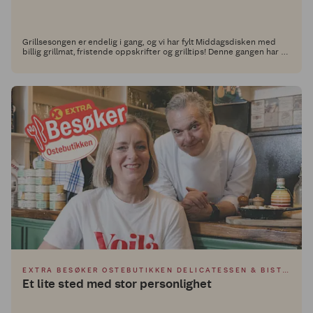
Grillsesongen er endelig i gang, og vi har fylt Middagsdisken med
billig grillmat, fristende oppskrifter og grilltips! Denne gangen har vi
besøkt Alex Ryan og Lee Harvey for inspirasjon. De står bak
suksessfulle restauranter som Render Burger, Hot Temper og Mucho
Mas i Oslo, og er spesielt kjent for uimotståelige burgere og
smakskombinasjoner med det lille ekstra, som løfter grillmåltidet.
EXTRA BESØKER OSTEBUTIKKEN DELICATESSEN & BISTRO
Et lite sted med stor personlighet