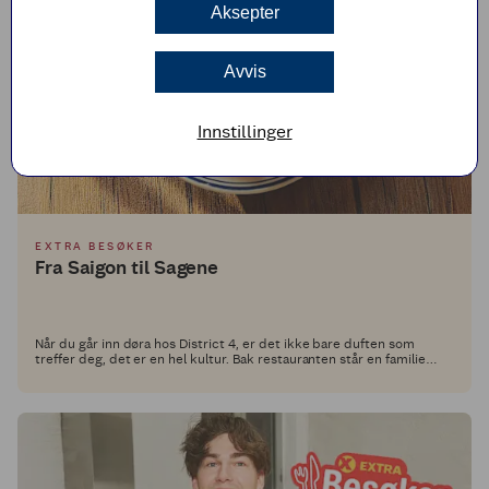
Aksepter
Avvis
Innstillinger
EXTRA BESØKER
Fra Saigon til Sagene
Når du går inn døra hos District 4, er det ikke bare duften som
treffer deg, det er en hel kultur. Bak restauranten står en familie
med røtter i Ho Chi Minh City og et brennende ønske om å dele ekte
vietnamesisk matkultur med Oslo.