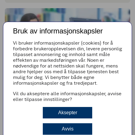
Bruk av informasjonskapsler
Vi bruker informasjonskapsler (cookies) for å
forbedre brukeropplevelsen din, levere personlig
tilpasset annonsering og innhold samt måle
effekten av markedsføringen vår. Noen er
nødvendige for at nettsiden skal fungere, mens
andre hjelper oss med å tilpasse tjenesten best
mulig for deg. Vi benytter både egne
informasjonskapsler og fra tredjepart.
I COOP INNLANDET SA
Butikker
Vil du akseptere alle informasjonskapsler, avvise
eller tilpasse innstillinger?
Aksepter
Coop er like mangfoldig som medlemmene. Foruten dagligvarer får
du elektriske artikler, byggevarer, sportsutstyr og produkter til
kjøkken og hjem hos Coop.
Avvis