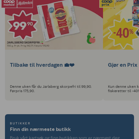
Tilbake til hverdagen 💼❤️
Gjør en Prix
Denne uken får du Jarlsberg skorpefri til 99,90.
Kun denne uken ka
Førpris 175,90.
fiskeretter til -40
BUTIKKER
Finn din nærmeste butikk
Bruk vårt kartsøk og finn butikken som er nærmest deg