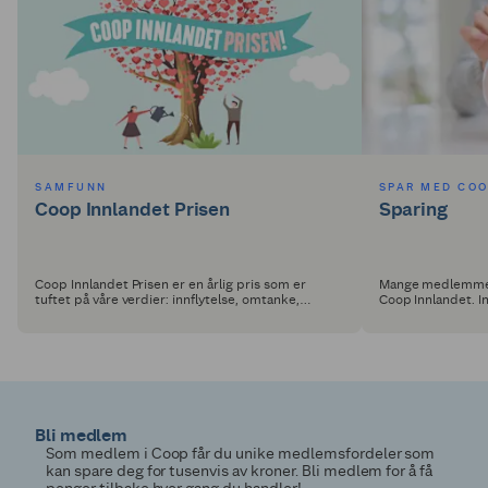
SAMFUNN
SPAR MED CO
Coop Innlandet Prisen
Sparing
Coop Innlandet Prisen er en årlig pris som er
Mange medlemmer 
tuftet på våre verdier: innflytelse, omtanke,
Coop Innlandet. I
ærlighet, nytenkende og vår kjerneverdi «tiltro til
våre dagligvarebut
egenarten».
Bli medlem
Som medlem i Coop får du unike medlemsfordeler som
kan spare deg for tusenvis av kroner. Bli medlem for å få