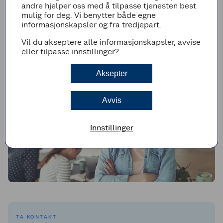
andre hjelper oss med å tilpasse tjenesten best
Som medlemseid organisasjon er det medlemmene som
mulig for deg. Vi benytter både egne
eier virksomheten. Medlemskap i Coop Innlandet gir
informasjonskapsler og fra tredjepart.
mulighet til å påvirke, og til å ta del i overskuddet som
skapes.
Vil du akseptere alle informasjonskapsler, avvise
Organisasjonen
eller tilpasse innstillinger?
Aksepter
Avvis
Innstillinger
TA KONTAKT