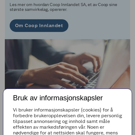
Les mer om hvordan Coop Innlandet SA, et av Coop sine
største samvirkelag, opererer.
Om Coop Innlandet
Bruk av informasjonskapsler
Vi bruker informasjonskapsler (cookies) for å
forbedre brukeropplevelsen din, levere personlig
tilpasset annonsering og innhold samt måle
effekten av markedsføringen vår. Noen er
MEDLEMSEID
Organisasjon
nødvendige for at nettsiden skal fungere, mens