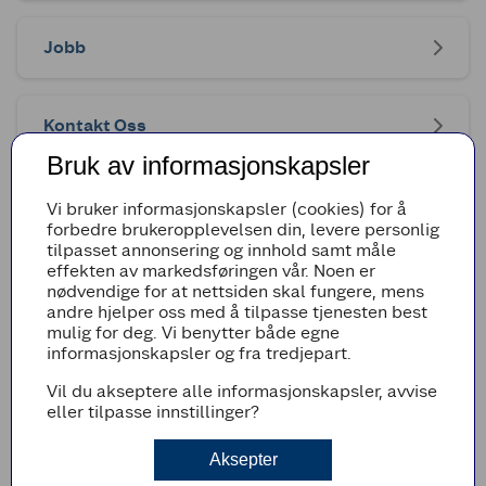
Jobb
Kontakt Oss
Bruk av informasjonskapsler
Vi bruker informasjonskapsler (cookies) for å
forbedre brukeropplevelsen din, levere personlig
Ønsker du å jobbe i en spennende bedrift som gir
tilpasset annonsering og innhold samt måle
deg gode arbeidsbetingelser og mulighet til å
effekten av markedsføringen vår. Noen er
utvikle deg? Da er Coop Økonom SA en
nødvendige for at nettsiden skal fungere, mens
arbeidsplass du bør vurdere. Coop Økonom SA er
andre hjelper oss med å tilpasse tjenesten best
blant Norges 10 største samvirkelag med en
mulig for deg. Vi benytter både egne
omsetning på ca. 2 milliarder, ca 830 ansatte og 36
informasjonskapsler og fra tredjepart.
butikker i regionene Dalane, Strand og Nord Jæren.
Coop er den eneste aktøren innen detaljhandel som
Vil du akseptere alle informasjonskapsler, avvise
er eid av forbrukerne med 2,6 millioner
eller tilpasse innstillinger?
medlemmer.
Aksepter