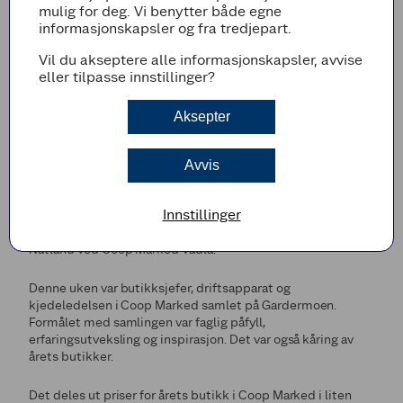
mulig for deg. Vi benytter både egne
informasjonskapsler og fra tredjepart.
Vil du akseptere alle informasjonskapsler, avvise
eller tilpasse innstillinger?
Aksepter
Under kjedens store butikksjefmøte ble Coop
Marked Vadla kåret til både regionvinner og Årets
kundefavoritt.
Avvis
– Jeg har ikke ord. Det er helt utrolig å reise hjem med to
Innstillinger
priser i bagasjen. Dette er en skikkelig lagseier, så all honnør
til mine kollegaer. Dette skal feires, sier butikksjef Hanne
Natland ved Coop Marked Vadla.
Denne uken var butikksjefer, driftsapparat og
kjedeledelsen i Coop Marked samlet på Gardermoen.
Formålet med samlingen var faglig påfyll,
erfaringsutveksling og inspirasjon. Det var også kåring av
årets butikker.
Det deles ut priser for årets butikk i Coop Marked i liten