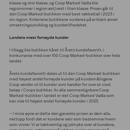
klasse og stor klasse, og Coop Marked Vadla ble
regionvinner i region øst/vest i liten klasse. Prisen går til
den Coop Marked-butikken med best nøkkeltall i 2023 i
sin region. Kriteriene butikkene vurderes på er blant annet
omsetningsutvikling og kundetilfredshet.
Landets mest fornøyde kunder
I tillegg ble butikken kåret til Årets kundefavoritt, i
konkurranse med over 100 Coop Marked-butikker over hele
landet.
Årets kundefavoritt deles ut til den Coop Marked-butikken
med høyest andel fornøyde kunder på kundemålingene
Coop sender ut til kunder som handler for over et visst
beløp i Coops butikker. Av alle sammenlignbare Coop
Marked-butikker i landet er det Coop Marked Vadla som
kan vise til høyest andel fornøyde kunder i 2023.
– I mine øyne er dette den gjeveste prisen av dem alle,
nettopp fordi det er kundene selv som bestemmer hvem
som vinner. Vi er takknemlig og ydmyke over at kundene,