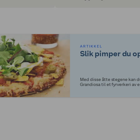
s er det enkle grep som
og reise.
pare både miljøet og
ARTIKKEL
Slik pimper du 
Med disse åtte stegene kan du
Grandiosa til et fyrverkeri av 