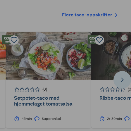
Flere taco-oppskrifter
(0)
(
Søtpotet-taco med
Ribbe-taco m
hjemmelaget tomatsalsa
45min
Superenkel
2t 30min