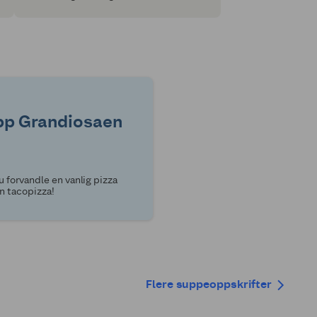
til å smake på nye ting uten mas og
motstand? Susanne Tiller har jobbet med
barn og mat i flere år, og vet hva som
faktisk funker. Her er hennes beste råd.
opp Grandiosaen
 forvandle en vanlig pizza
en tacopizza!
Flere suppeoppskrifter