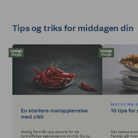
Tips og triks for middagen din
MATSVINN 
En sterkere matopplevelse
10 tips fo
med chili
Stadig flere får opp øynene for de
Det kastes eno
fortreffelige egenskapene til chili. Du kan
Faktisk går hve