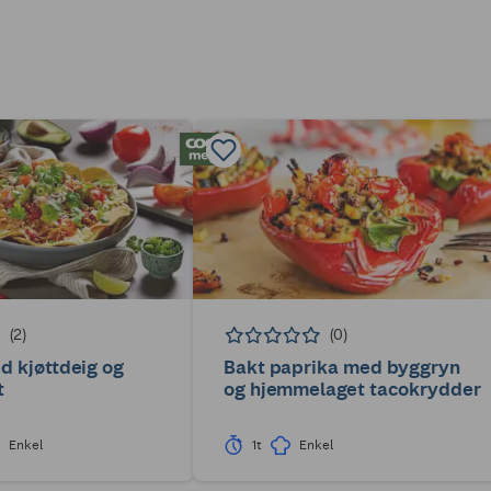
(2)
(0)
 kjøttdeig og
Bakt paprika med byggryn
t
og hjemmelaget tacokrydder
Enkel
1t
Enkel