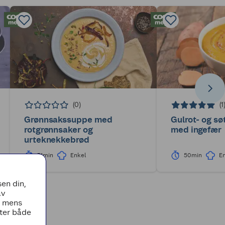
(0)
(1
Grønnsakssuppe med
Gulrot- og s
rotgrønnsaker og
med ingefær
urteknekkebrød
31min
Enkel
50min
E
en din,
av
, mens
tter både