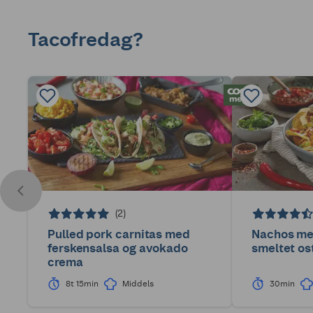
Tacofredag?
(2)
Pulled pork carnitas med
Nachos med
ferskensalsa og avokado
smeltet os
crema
8t 15min
Middels
30min