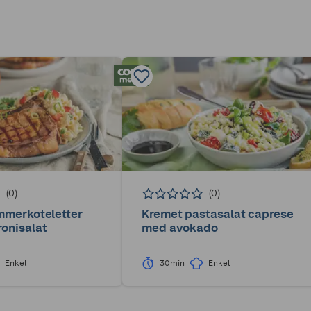
(0)
(0)
mmerkoteletter
Kremet pastasalat caprese
onisalat
med avokado
Enkel
30min
Enkel