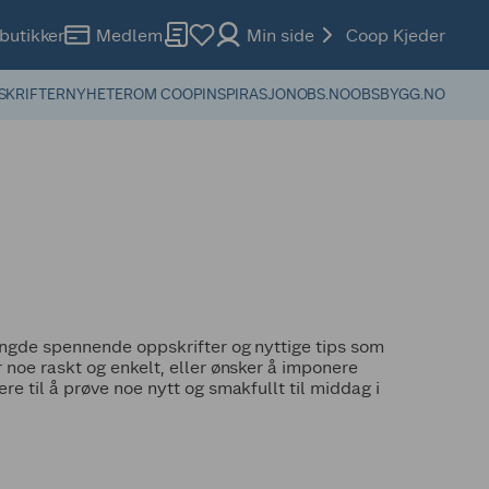
butikker
Medlem
Min side
Coop Kjeder
SKRIFTER
NYHETER
OM COOP
INSPIRASJON
OBS.NO
OBSBYGG.NO
mengde spennende oppskrifter og nyttige tips som
 noe raskt og enkelt, eller ønsker å imponere
e til å prøve noe nytt og smakfullt til middag i