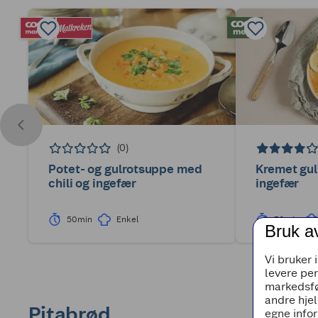
(0)
Potet- og gulrotsuppe med
Kremet gu
chili og ingefær
ingefær
50min
Enkel
30min
Bruk a
Vi bruker 
levere pe
markedsfø
andre hjel
Pitabrød
egne infor