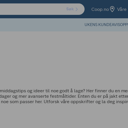
Coop.no
Våre 
Søk
UKENS KUNDEAVIS
OPP
 middagstips og ideer til noe godt å lage? Her finner du en 
ager og mer avanserte festmåltider. Enten du er på jakt etter
oe som passer her. Utforsk våre oppskrifter og la deg inspirer