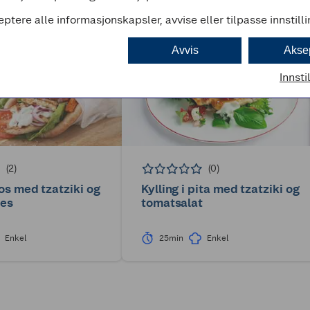
eptere alle informasjonskapsler, avvise eller tilpasse innstill
Avvis
Akse
Innsti
(2)
(0)
ros med tzatziki og
Kylling i pita med tzatziki og
ies
tomatsalat
Enkel
25min
Enkel