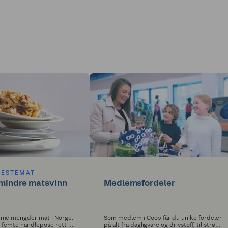
RESTEMAT
r mindre matsvinn
Medlemsfordeler
rme mengder mat i Norge.
Som medlem i Coop får du unike fordeler
r femte handlepose rett i
på alt fra dagligvare og drivstoff, til strøm