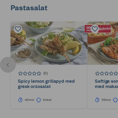
Pastasalat
(0)
Spicy lemon grillspyd med
Saftige so
gresk orzosalat
med makar
40min
Enkel
55min