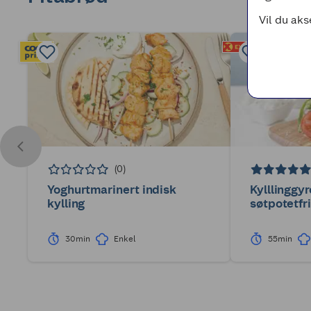
Vil du aks
(0)
Yoghurtmarinert indisk
Kylllinggy
kylling
søtpotetfr
30min
Enkel
55min