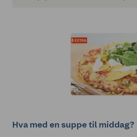
bruke chili til alt fra middag til dessert,
søpla. Heldigvi
sjekk våre beste oppskrifter med chili.
skal til for å s
lommeboka.
Hva med en suppe til middag?