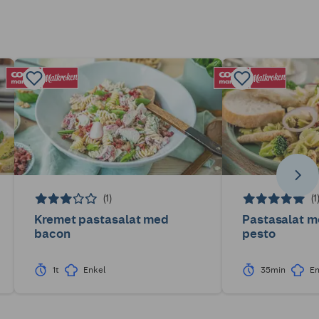
(1)
(1
Kremet pastasalat med
Pastasalat m
bacon
pesto
1t
Enkel
35min
En