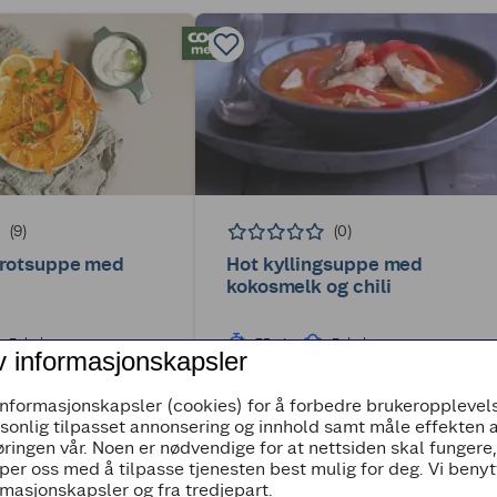
(9)
(0)
lrotsuppe med
Hot kyllingsuppe med
kokosmelk og chili
Enkel
35min
Enkel
v informasjonskapsler
informasjonskapsler (cookies) for å forbedre brukeropplevels
rsonlig tilpasset annonsering og innhold samt måle effekten 
ringen vår. Noen er nødvendige for at nettsiden skal fungere
per oss med å tilpasse tjenesten best mulig for deg. Vi beny
masjonskapsler og fra tredjepart.