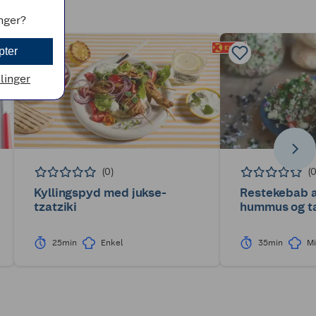
inger?
pter
llinger
(0)
(
Kyllingspyd med jukse-
Restekebab 
tzatziki
hummus og t
25min
Enkel
35min
Mi