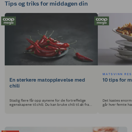
Tips og triks for middagen din
MATSVINN RE
En sterkere matopplevelse med
10 tips for 
chili
Stadig flere får opp øynene for de fortreffelige
Det kastes enorm
egenskapene til chili. Du kan bruke chili til alt fra
går hver femte han
middag til dessert, sjekk våre beste oppskrifter
er det enkle grep 
med chili.
miljøet og lomme