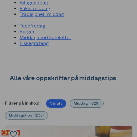
Billigmiddag
Enkel middag
Tradisjonell middag
Tacofredag
Burger
Middag med koteletter
Fiskegrateng
Alle våre oppskrifter på middagstips
Filtrer på innhold:
Vis alt
Middag
(
629
)
Middagstips
(
238
)