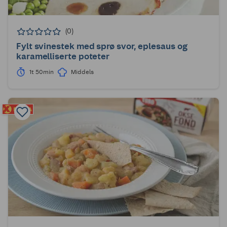
(0)
Fylt svinestek med sprø svor, eplesaus og
karamelliserte poteter
1t 50min
Middels