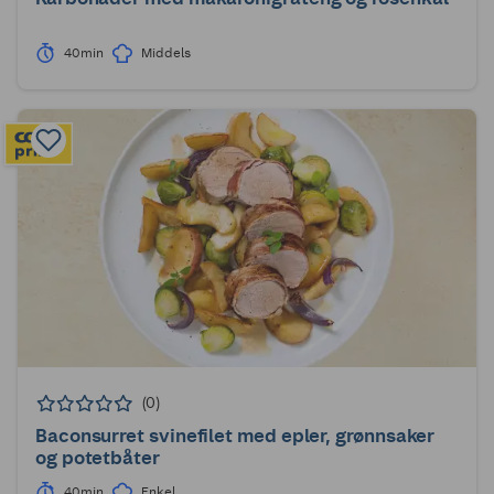
40min
Middels
(0)
Baconsurret svinefilet med epler, grønnsaker
og potetbåter
40min
Enkel