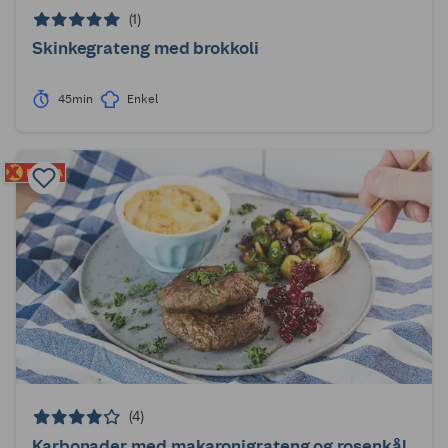
(1)
Skinkegrateng med brokkoli
45min
Enkel
(4)
Karbonader med makaronigrateng og rosenkål