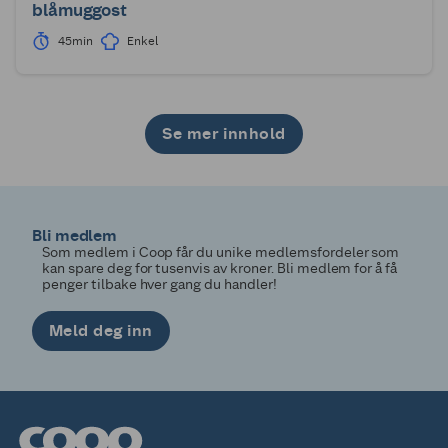
blåmuggost
45min
Enkel
Se mer innhold
1
2
3
4
5
6
7
8
9
10
11
12
13
14
15
16
17
18
19
20
21
22
23
24
25
26
27
28
29
Bli medlem
Som medlem i Coop får du unike medlemsfordeler som
kan spare deg for tusenvis av kroner. Bli medlem for å få
penger tilbake hver gang du handler!
Meld deg inn