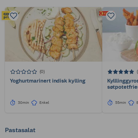
(0)
Yoghurtmarinert indisk kylling
Kylllinggyro
søtpotetfrie
30min
Enkel
55min
Pastasalat