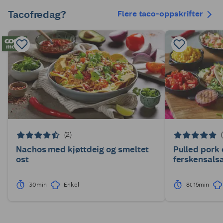
Tacofredag?
Flere taco-oppskrifter
(2)
Nachos med kjøttdeig og smeltet
Pulled pork
ost
ferskensals
30min
Enkel
8t 15min