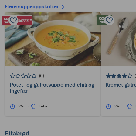
Flere suppeoppskrifter
(0)
Potet- og gulrotsuppe med chili og
Kremet gulr
ingefær
50min
Enkel
30min
Pitabrød