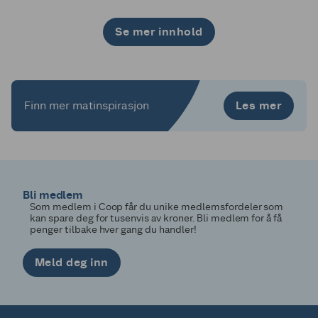
Se mer innhold
1
2
3
4
5
6
7
8
9
10
11
12
13
14
15
16
17
18
19
20
21
22
23
24
25
26
27
28
29
30
Les mer
Finn mer matinspirasjon
Bli medlem
Som medlem i Coop får du unike medlemsfordeler som
kan spare deg for tusenvis av kroner. Bli medlem for å få
penger tilbake hver gang du handler!
Meld deg inn