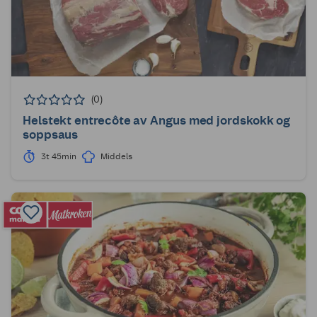
(0)
Helstekt entrecôte av Angus med jordskokk og
soppsaus
3t 45min
Middels