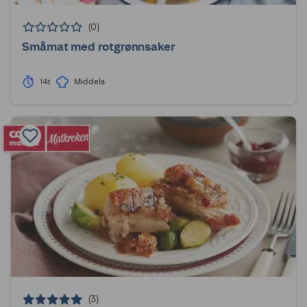
(0)
Småmat med rotgrønnsaker
14t
Middels
(3)