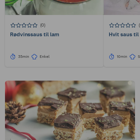
(0)
Rødvinssaus til lam
Hvit saus til
35min
Enkel
10min
S