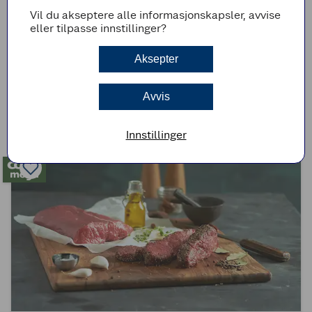
Vil du akseptere alle informasjonskapsler, avvise
eller tilpasse innstillinger?
(1)
Aksepter
Hjemmelaget brun lapskaus
Avvis
2t 30min
Enkel
Innstillinger