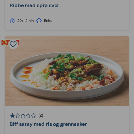
Ribbe med sprø svor
50t 15min
Enkel
(2)
Biff satay med ris og grønnsaker