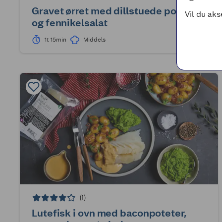
Gravet ørret med dillstuede poteter
Vil du aks
og fennikelsalat
1t 15min
Middels
(1)
Lutefisk i ovn med baconpoteter,