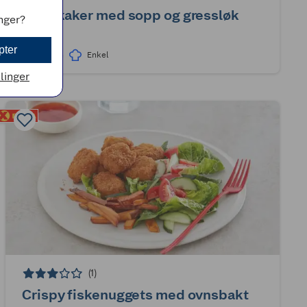
Fiskekaker med sopp og gressløk
inger?
pter
35min
Enkel
llinger
(1)
Crispy fiskenuggets med ovnsbakt