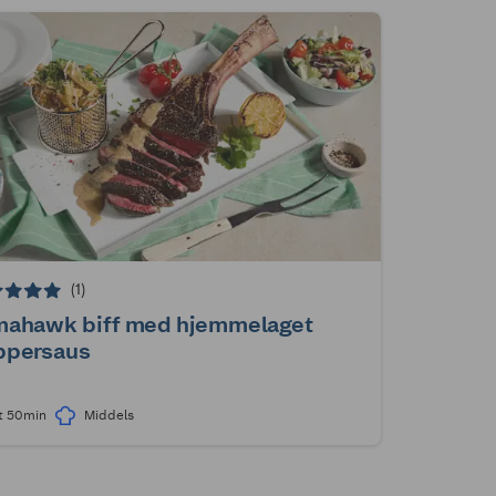
(1)
mahawk biff med hjemmelaget
ppersaus
t 50min
Middels