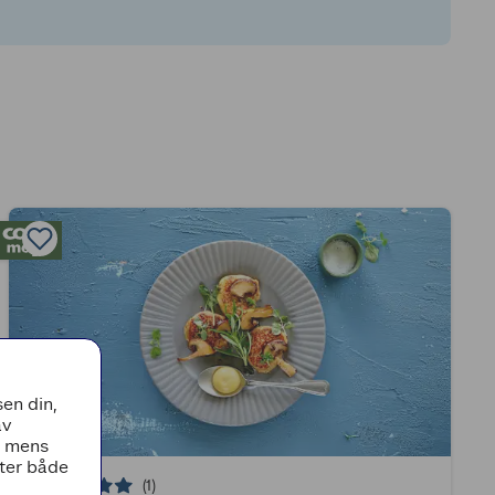
en din,
av
, mens
tter både
(1)