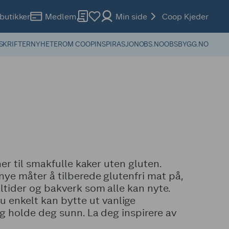
butikker
Medlem
Min side
Coop Kjeder
SKRIFTER
NYHETER
OM COOP
INSPIRASJON
OBS.NO
OBSBYGG.NO
ner til smakfulle kaker uten gluten.
nye måter å tilberede glutenfri mat på,
ltider og bakverk som alle kan nyte.
 enkelt kan bytte ut vanlige
ig holde deg sunn. La deg inspirere av