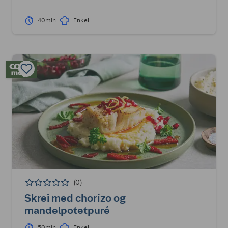
40min
Enkel
(0)
Skrei med chorizo og
mandelpotetpuré
50min
Enkel