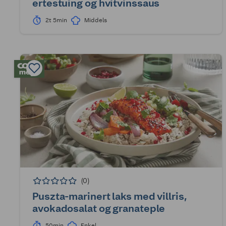
ertestuing og hvitvinssaus
2t 5min
Middels
(0)
Puszta-marinert laks med villris,
avokadosalat og granateple
50min
Enkel