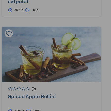
søtpotet
55min
Enkel
(0)
Spiced Apple Bellini
1t 5min
Enkel