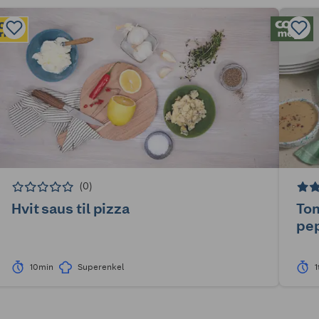
(0)
Hvit saus til pizza
To
pe
10min
Superenkel
1