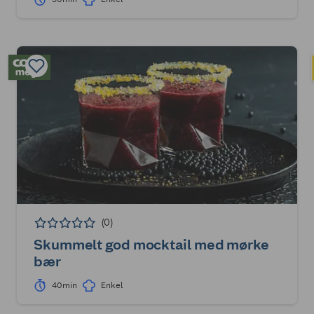
(0)
Skummelt god mocktail med mørke
bær
40min
Enkel