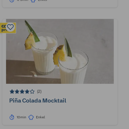
(2)
Piña Colada Mocktail
10min
Enkel