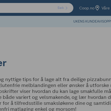
Coop.no
Våre 
Søk
UKENS KUNDEAVIS
OPP
er
g nyttige tips for å lage alt fra deilige pizzabun
glutenfrie melblandingen eller ønsker å utforske 
ppskrifter viser hvordan du kan lage smakfulle må
både variert og velsmakende, og lær hvordan du
r for å tilfredsstille smaksløkene dine og samtid
utenfri matlaging enkel og morsom!