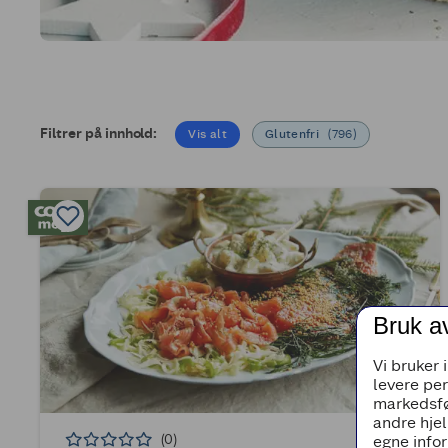
Filtrer på innhold:
Vis alt
Glutenfri
(
796
)
Bruk a
Vi bruker 
levere pe
markedsfø
andre hjel
(0)
egne infor