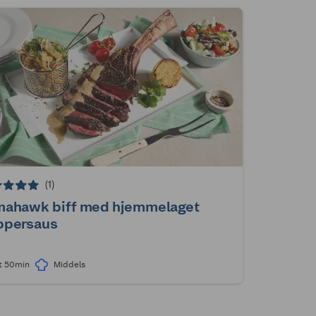
(1)
mahawk biff med hjemmelaget
ppersaus
t 50min
Middels