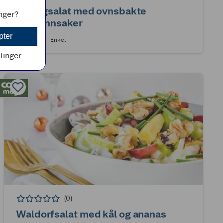
Kyllingsalat med ovnsbakte
inger?
rotgrønnsaker
pter
1t
Enkel
llinger
(0)
Waldorfsalat med kål og ananas