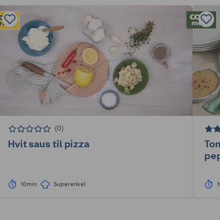
(0)
Hvit saus til pizza
To
pe
10min
Superenkel
1