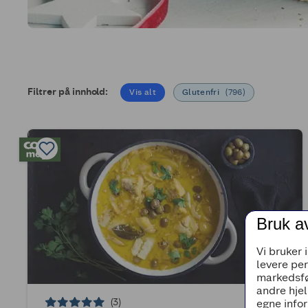
Filtrer på innhold:
Vis alt
Glutenfri
(
796
)
Bruk a
Vi bruker 
levere pe
markedsfø
andre hjel
(3)
egne infor