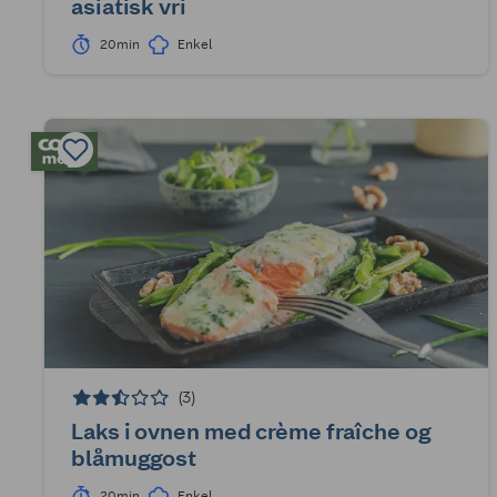
asiatisk vri
20min
Enkel
(3)
Laks i ovnen med crème fraîche og
blåmuggost
20min
Enkel