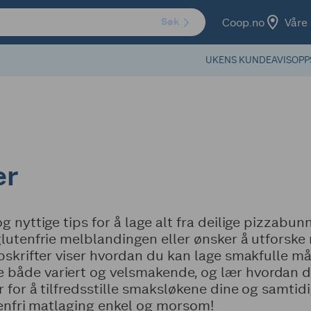
Coop.no
Våre 
Søk
UKENS KUNDEAVIS
OPP
er
g nyttige tips for å lage alt fra deilige pizzabun
glutenfrie melblandingen eller ønsker å utforske 
ppskrifter viser hvordan du kan lage smakfulle må
både variert og velsmakende, og lær hvordan du
r for å tilfredsstille smaksløkene dine og samtid
utenfri matlaging enkel og morsom!