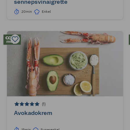
sennepsvinaigrette
20min
Enkel
(1)
Avokadokrem
15min
Superenkel