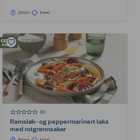
20min
Enkel
(0)
Ramsløk- og peppermarinert laks
med rotgrønnsaker
50min
Enkel