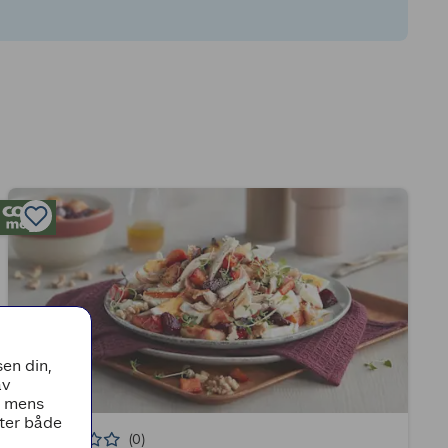
en din,
av
, mens
tter både
(0)