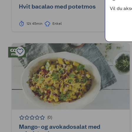
Hvit bacalao med potetmos
Vil du aks
12t 45min
Enkel
(0)
Mango- og avokadosalat med