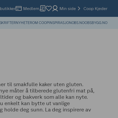
butikker
Medlem
Min side
Coop Kjeder
SKRIFTER
NYHETER
OM COOP
INSPIRASJON
OBS.NO
OBSBYGG.NO
ner til smakfulle kaker uten gluten.
nye måter å tilberede glutenfri mat på,
ltider og bakverk som alle kan nyte.
 enkelt kan bytte ut vanlige
ig holde deg sunn. La deg inspirere av