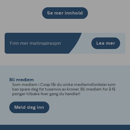
Se mer innhold
1
2
3
4
5
6
7
8
9
10
11
12
13
14
15
16
17
18
19
20
21
22
23
24
25
26
27
28
29
30
Les mer
Finn mer matinspirasjon
Bli medlem
Som medlem i Coop får du unike medlemsfordeler som
kan spare deg for tusenvis av kroner. Bli medlem for å få
penger tilbake hver gang du handler!
Meld deg inn