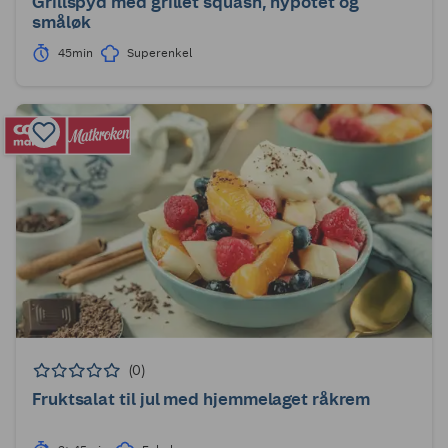
Grillspyd med grillet squash, nypotet og
småløk
45min
Superenkel
(0)
Fruktsalat til jul med hjemmelaget råkrem