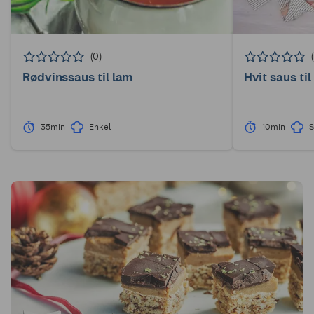
(0)
Rødvinssaus til lam
Hvit saus til
35min
Enkel
10min
S