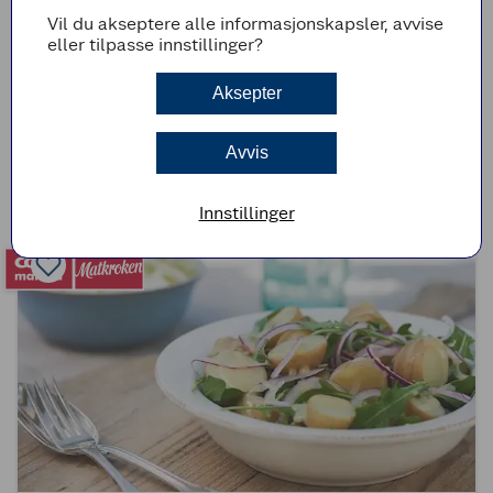
Vil du akseptere alle informasjonskapsler, avvise
eller tilpasse innstillinger?
(3)
Aksepter
Bakt potet med hjemmelaget kryddersmør
Avvis
1t 15min
Enkel
Innstillinger