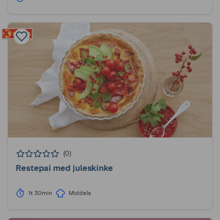
(0)
Restepai med juleskinke
1t 30min
Middels