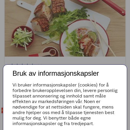
(0)
Bruk av informasjonskapsler
Asiatisk ribbe med glassnudler
Vi bruker informasjonskapsler (cookies) for å
50min
Enkel
forbedre brukeropplevelsen din, levere personlig
tilpasset annonsering og innhold samt måle
effekten av markedsføringen vår. Noen er
nødvendige for at nettsiden skal fungere, mens
andre hjelper oss med å tilpasse tjenesten best
mulig for deg. Vi benytter både egne
informasjonskapsler og fra tredjepart.