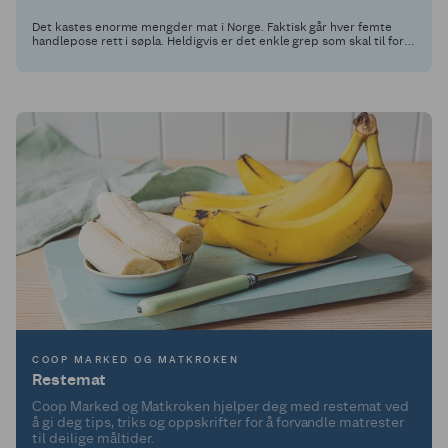
Det kastes enorme mengder mat i Norge. Faktisk går hver femte
handlepose rett i søpla. Heldigvis er det enkle grep som skal til for å
spare både miljøet og lommeboka.
COOP MARKED OG MATKROKEN
Restemat
Coop Marked og Matkroken hjelper deg med restemat ved
å gi deg tips, triks og oppskrifter for å forvandle matrester
til deilige måltider.