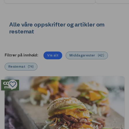
Alle våre oppskrifter og artikler om
restemat
Filtrer på innhold:
Vis alt
Middagsrester
(
42
)
Restemat
(
74
)