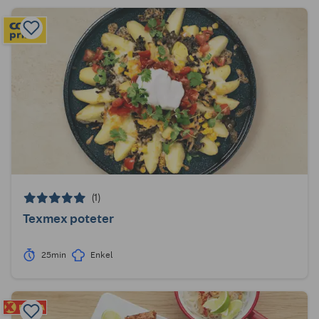
(1)
Texmex poteter
25min
Enkel