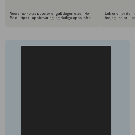
Rester av kokte poteter er gull dagen etter. Her
Løk er en av de m
får du tips til oppbevaring, og deilige oppskrifter
har, og kan bruke
du kan lage om du skulle være så heldig å ha
nemlig både smak
rester av poteter.
tilbereder den.