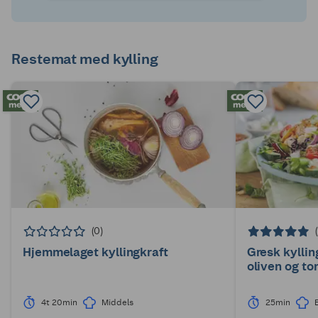
Restemat med kylling
(0)
Hjemmelaget kyllingkraft
Gresk kyllin
oliven og t
4t 20min
Middels
25min