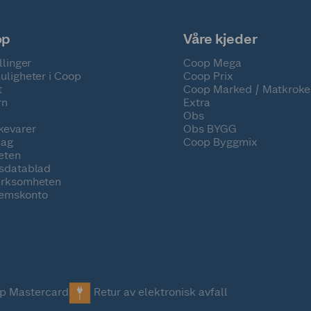
op
Våre kjeder
llinger
Coop Mega
uligheter i Coop
Coop Prix
t
Coop Marked / Matkroke
rn
Extra
Obs
kevarer
Obs BYGG
lag
Coop Byggmix
eten
tsdatablad
irksomheten
emskonto
p Mastercard
Retur av elektronisk avfall