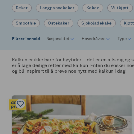
Reker
Langpannekaker
Kakao
Viltkjøtt
Smoothie
Ostekaker
Sjokoladekake
Kjøt
Filtrer innhold
Nasjonalitet
Hovedråvare
Type
Kalkun er ikke bare for høytider – det er en allsidig og
er å lage deilige retter med kalkun. Enten du ønsker no
og bli inspirert til å prøve noe nytt med kalkun i dag!