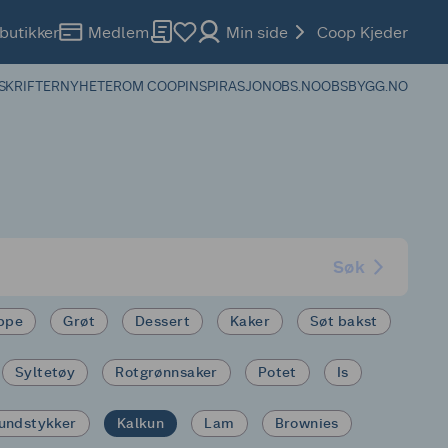
butikker
Medlem
Min side
Coop Kjeder
SKRIFTER
NYHETER
OM COOP
INSPIRASJON
OBS.NO
OBSBYGG.NO
Søk
ppe
Grøt
Dessert
Kaker
Søt bakst
Syltetøy
Rotgrønnsaker
Potet
Is
undstykker
Kalkun
Lam
Brownies