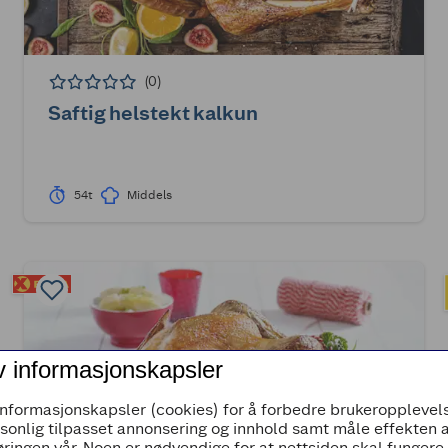
(0)
Saftig helstekt kalkun
54t
Middels
v informasjonskapsler
informasjonskapsler (cookies) for å forbedre brukeropplevels
rsonlig tilpasset annonsering og innhold samt måle effekten 
ringen vår. Noen er nødvendige for at nettsiden skal fungere