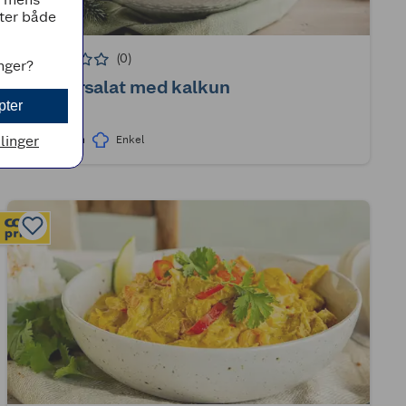
tter både
(0)
inger?
Cæsarsalat med kalkun
pter
llinger
40min
Enkel