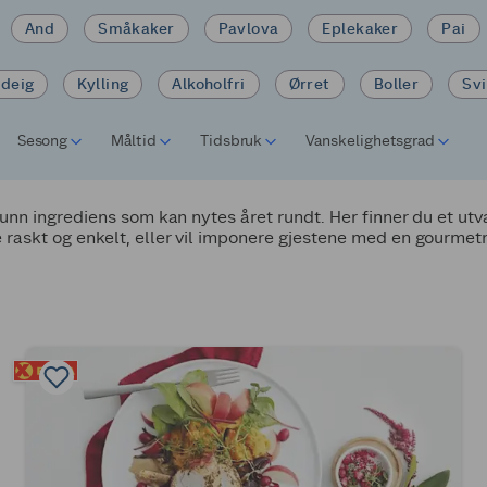
And
Småkaker
Pavlova
Eplekaker
Pai
tdeig
Kylling
Alkoholfri
Ørret
Boller
Sv
Sesong
Måltid
Tidsbruk
Vanskelighetsgrad
 sunn ingrediens som kan nytes året rundt. Her finner du et ut
e raskt og enkelt, eller vil imponere gjestene med en gourmet