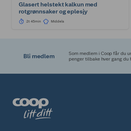
Glasert helstekt kalkun med
rotgrønnsaker og eplesjy
2t 45min
Middels
1
Som medlem i Coop får du uni
Bli medlem
penger tilbake hver gang du 