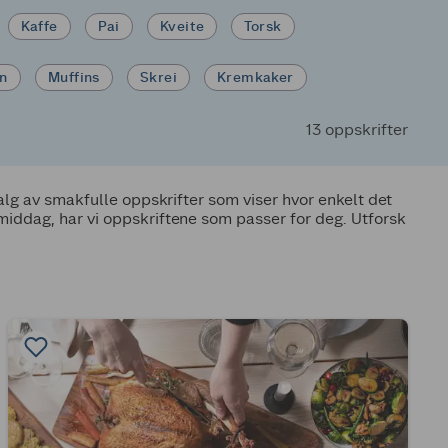
Kaffe
Pai
Kveite
Torsk
in
Muffins
Skrei
Kremkaker
13 oppskrifter
valg av smakfulle oppskrifter som viser hvor enkelt det
middag, har vi oppskriftene som passer for deg. Utforsk