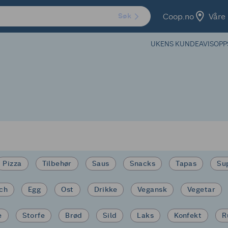
Coop.no
Våre 
Søk
UKENS KUNDEAVIS
OPP
Pizza
Tilbehør
Saus
Snacks
Tapas
Su
ich
Egg
Ost
Drikke
Vegansk
Vegetar
e
Storfe
Brød
Sild
Laks
Konfekt
R