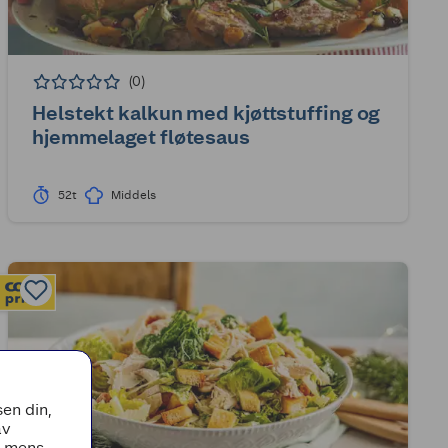
(0)
Helstekt kalkun med kjøttstuffing og
hjemmelaget fløtesaus
52t
Middels
en din,
av
, mens