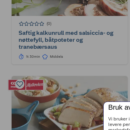
(0)
Saftig kalkunrull med salsiccia- og
nøttefyll, båtpoteter og
tranebærsaus
1t 30min
Middels
Bruk a
Vi bruker 
levere pe
markedsfø