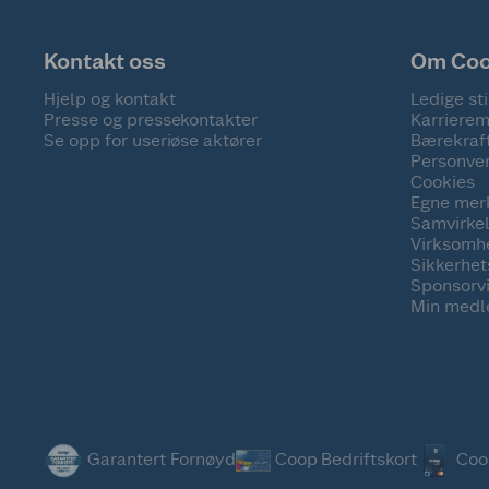
Kontakt oss
Om Co
Hjelp og kontakt
Ledige sti
Presse og pressekontakter
Karrierem
Se opp for useriøse aktører
Bærekraf
Personve
Cookies
Egne mer
Samvirke
Virksomh
Sikkerhe
Sponsorv
Min medl
Garantert Fornøyd
Coop Bedriftskort
Coo