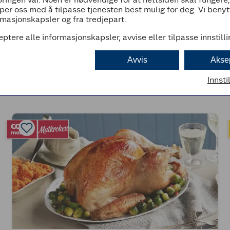
per oss med å tilpasse tjenesten best mulig for deg. Vi beny
masjonskapsler og fra tredjepart.
(0)
eptere alle informasjonskapsler, avvise eller tilpasse innstill
Supersaftig helstekt kalkun
Avvis
Akse
Innsti
3t 40min
Middels