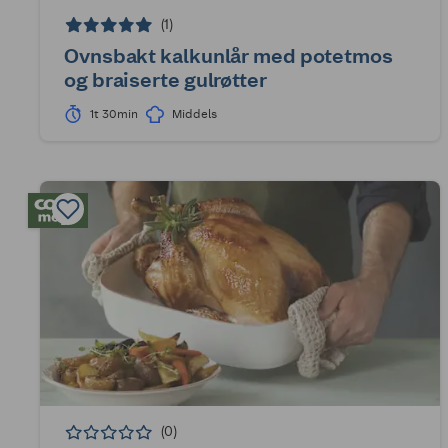
(1)
Ovnsbakt kalkunlår med potetmos
og braiserte gulrøtter
1t 30min
Middels
(0)